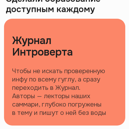
доступным каждому
Эпидемия стыда: как кринж управляет
нами
44:02