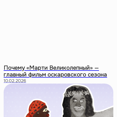
Зиллениалы: поколение с худшими
чертами зумеров и миллениалов
26:07
Когда все станут мусульманами? Как
ислам стал модным
41:02