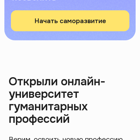
Религия
07 августа 2026 19:00
МСК
Как религия определяет
жизнь современного
человека
Религия давно вышла за стены храмов: она в
календаре, еде, символах вокруг нас, даже в
кино, которое мы смотрим. За 2 часа ты
получишь инструмент для анализа скрытого