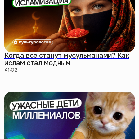
Придем в твой офис
Долой скучные тимбилдинги!
Проведем лекции
на гуманитарные темы для твоих
коллег. Мы гибкие: подстроимся
под любой запрос и формат
Заказать мероприятие