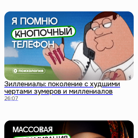
Решили
головную боль
с умным
подарком
Хочешь выделиться? Подари
сертификат на подписку
Правого полушария
Интроверта. Саморазвиваться
нужно всем —
не промахнешься
Выбрать сертификат