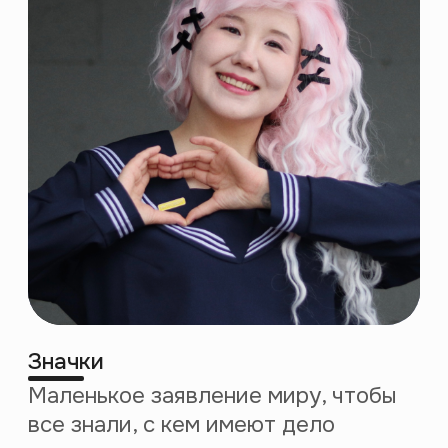
Аккредитованная
IT компания
Компания
из отечественного
реестра ПО
Apple editors
choice
Образовательная
лицензия
№ Л035-01271-78
/00734142