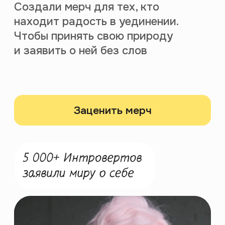
Бунтари из Петербурга, которые
решили заново изобрести
образование. Верим в идею
привлекательности
эрудированности. Ходим в галереи,
обсуждаем авторское кино
и не брезгуем философией феечек
Винкс. Любим получать новые
знания быстро и весело. Без лишней
воды и занудности.
Правое полушарие Интроверта —
платформа для тех, кто разделяет
эту идею