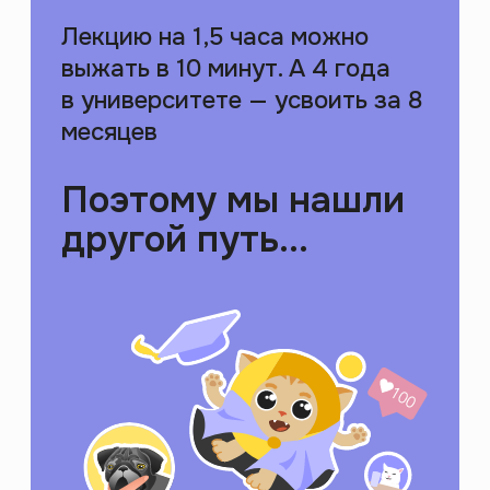
Создали приложение
для саморазвития
2000+ лекций и курсов
по гуманитарным темам
на платформе с игровыми
механиками