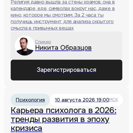
Почему «Наруто» стал культовым
аниме в России?
20.06.2025
«Сыночка-корзиночка»: почему
матери ревнуют сыновей
20.06.2025