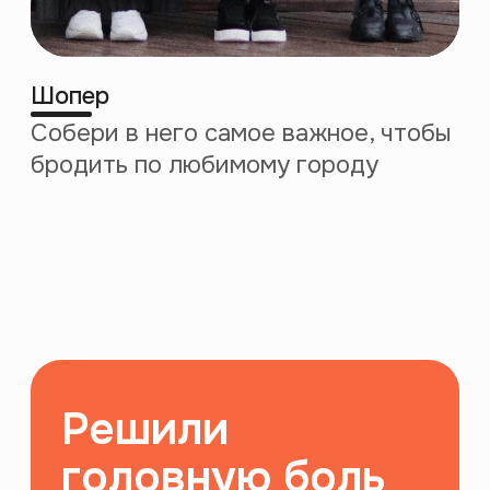
Выход на международный рынок
сентябрь 2021
июль 2023
100 онлайн-курсов
1000 лекций
на платформе
на платформе