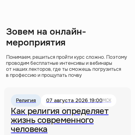
Зовем на онлайн-
мероприятия
Почему «Марти Великолепный» —
Понимаем, решиться пройти курс сложно. Поэтому
главный фильм оскаровского сезона
проводим бесплатные интенсивы и вебинары
10.02.2026
от наших лекторов, где ты сможешь погрузиться
в профессию и прощупать почву
Дизумбрационизм: как нарисовать
«мазню» и стать великим художником
22.04.2026