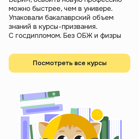
смысла в привычных вещах
Спикер
Никита Образцов
Зарегистрироваться
Психология
10 августа 2026 19:00
МСК
Карьера психолога в 2026:
тренды развития в эпоху
кризиса
Практикующий психолог расскажет, что
происходит с рынком психологии сейчас, какие
тенденции будущего и с чего начать путь в
психологию
Спикер
Марина Логинова
Зарегистрироваться