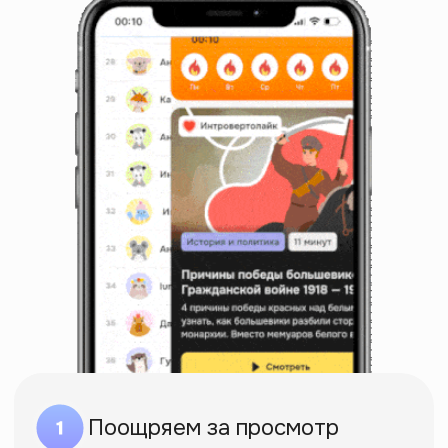
Начать саморазвитие
Открыли онлайн-
университет
гуманитарных
профессий
Верим, освоить новую профессию
можно быстрее, чем в универе.
Упаковали бакалаврский объем
знаний в курсы-призвания.
С госдипломом. Без ОБЖ и физры