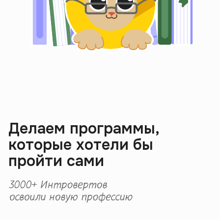
Журнал
Интроверта
Чтобы не искать проверенную
инфу по всему гуглу, а сразу
переходить в Журнал.
Авторы — лекторы наших
саммари, глубоко погружены
в тему и пишут о ней без воды