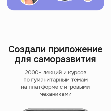
Поощряем за просмотр
Закрепляем знания
через экзамен
Подбираем контент
на основе твоих интересов
За 299 ₽/месяц, чтобы
каждый мог себе
позволить