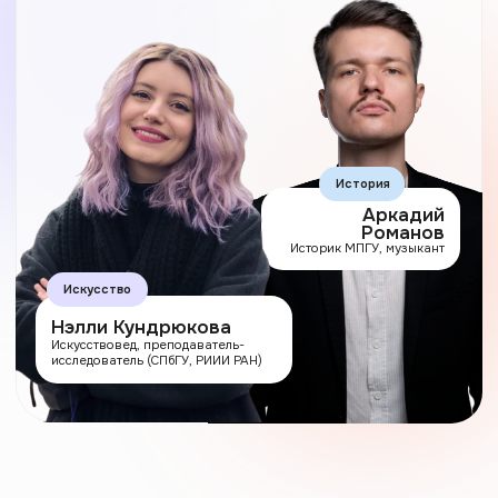
Аркадий
Романов
Историк МПГУ, музыкант
Искусство
Нэлли Кундрюкова
Искусствовед, преподаватель-
исследователь (СПбГУ, РИИИ РАН)
Классическое
образование
устарело
Часами искать проверенную
инфу, готовить конспекты