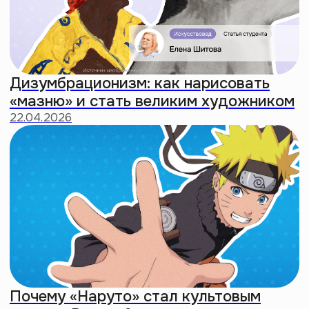
Альфа — худшее поколение: почему
миллениалы воспитывают ужасных
айпад кидов
18:46
Делаем
интровертность
новым культом
Создали мерч для тех, кто
находит радость в уединении.
Чтобы принять свою природу
и заявить о ней без слов