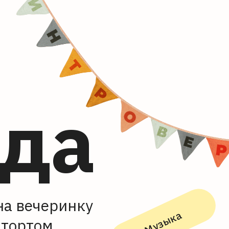
ода
на вечеринку
Музыка
 тортом.