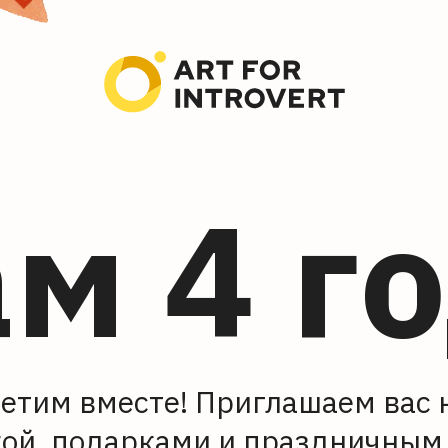
м 4 г
етим вместе! Приглашаем вас 
кой, подарками и праздничным