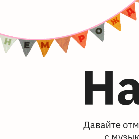
На
Давайте отм
с музы