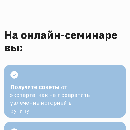
рутину
Развеете миф
о том, что археологией
можно заниматься только после
получения образования
Узнаете,
какие умения и
навыки нужны, чтобы
зарабатывать на истории
Программа