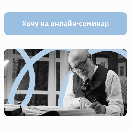
На онлайн-семинаре
вы:
Получите советы
от
эксперта, как не превратить
увлечение историей в