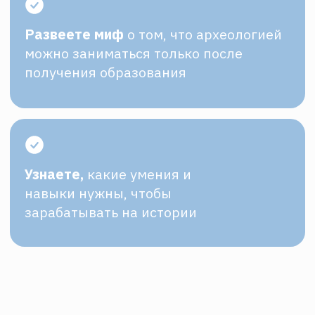
онлайн-семинара
Чем вообще занимаются историки
Работа для историка: архивы,
преподавание, раскопки,
музеи, писательство
Личный опыт: Аркадий Романов
поделится особенностями
работы, как он сказал «история
из жизни в картинках»
Как начать профессиональный
путь и не бросить
Лектор