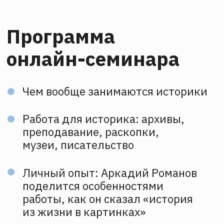
Аркадий
Романов
Историк (МПГУ), магистр
Института истории и политики
Изучением и популяризацией истории
Аркадий занимается более 8 лет.
Последние три года работал в
издательстве «Альпина Паблишер». В
2017 году увлекся преподаванием и
провел сотни публичных выступлений и
лекций по истории. Как спикер он
участвовал в крупных международных и
общероссийских фестивалях:
Московском международном салоне
образования, фестивалях
«Идеономика», «Практики развития»,
ММКВЯ и многих других.