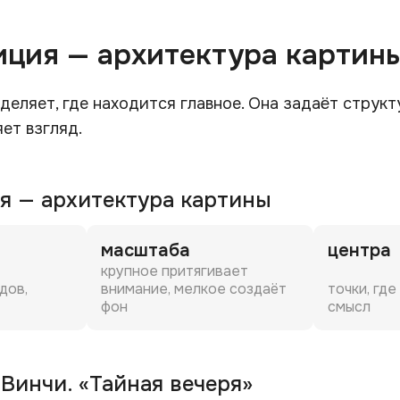
зиция — архитектура картин
еляет, где находится главное. Она задаёт структ
яет взгляд.
ия — архитектура картины
масштаба
центра
крупное притягивает
дов,
внимание, мелкое создаёт
точки, гд
фон
смысл
Винчи. «Тайная вечеря»