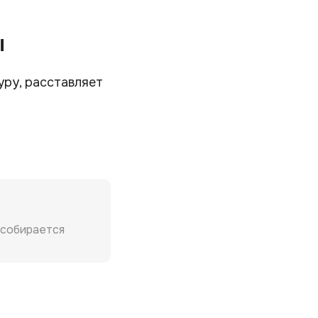
ы
уру, расставляет
е собирается