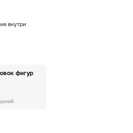
ние внутри
овок фигур
ущений