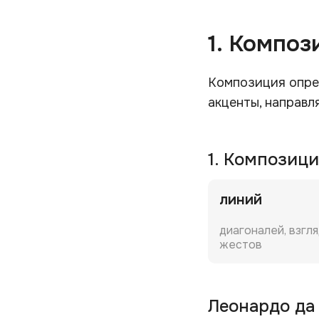
1. Компо
Композиция опред
акценты, направл
1. Композиц
линий
диагоналей, взгля
жестов
Леонардо да 