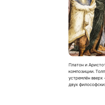
Платон и Аристот
композиции. Толп
устремлён вверх 
двух философских