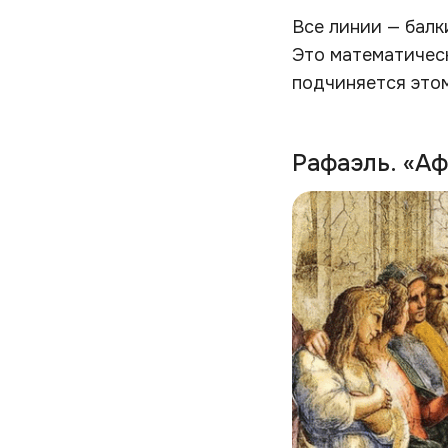
Все линии — балки
Это математическ
подчиняется этом
Рафаэль. «А