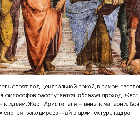
ель стоят под центральной аркой, в самом светл
а философов расступается, образуя проход. Жест
— к идеям. Жест Аристотеля — вниз, к материи. Вс
 систем, закодированный в архитектуре кадра.