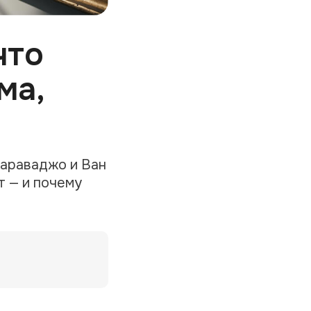
что
ма,
Караваджо и Ван
т — и почему