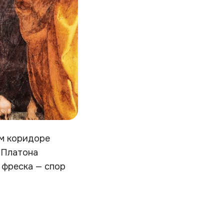
ом коридоре
 Платона
я фреска — спор