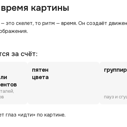
— время картины
— это скелет, то ритм — время. Он создаёт движе
ображения.
ся за счёт:
пятен
группир
или
цвета
ментов
талей,
ов
пауз и сг
ет глаз «идти» по картине.