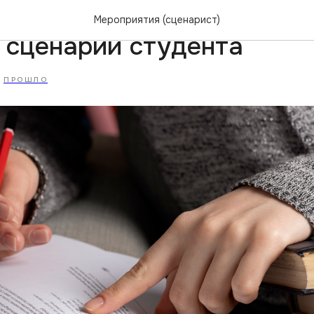
ая мастерская. Разбирае
Мероприятия (сценарист)
 сценарий студента
ПРОШЛО