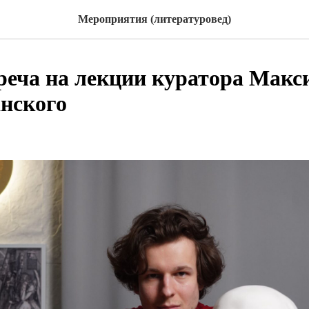
Мероприятия (литературовед)
реча на лекции куратора Мак
нского