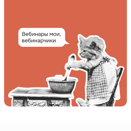
Правое полушарие
Интроверта —
платформа
гуманитарных знаний
С 2018 года даем проверенные знания
от преподавателей ведущих вузов
России.
Создали приложение для
саморазвития