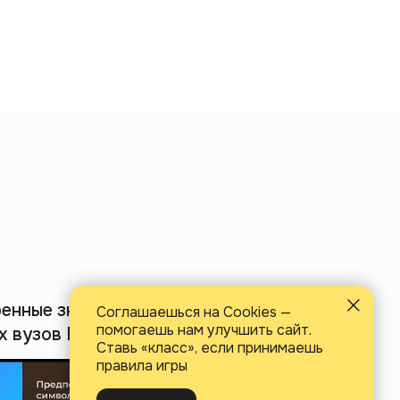
ренные знания от
Соглашаешься на Cookies —
помогаешь нам улучшить сайт.
 вузов России.
Ставь «класс», если принимаешь
правила игры