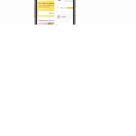
Создали приложение
для саморазвития
2500+ лекций по гуманитарным темам
образовательных приложений в App S