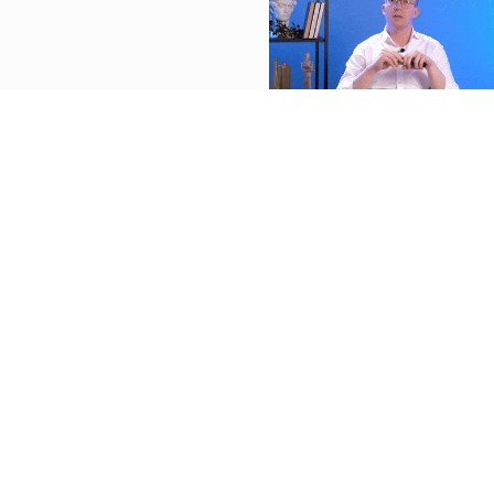
Открыли онлайн-ун
профессий
Программы ДПО по гу
. Входит в топ-3
с дипломом профессио
tore.
студентов доверили на