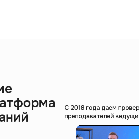
ие
латформа
С 2018 года даем прове
аний
преподавателей ведущих