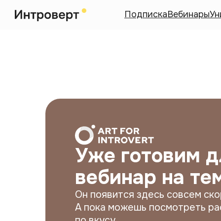
Подписка
Вебинары
Ун
Уже готовим д
вебинар на те
Он появится здесь совсем ско
А пока можешь посмотреть ра
по вкусу