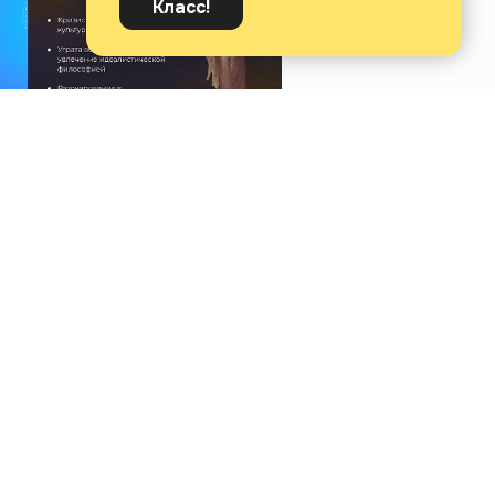
Класс!
иверситет гуманитарных
манитарным специальностями
нальной переподготовки. Уже 6000+
м свое образование.