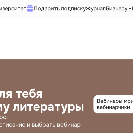
иверситет
Подарить подписку
Журнал
Бизнесу
ля тебя
му литературы
ро.
списание и выбрать вебинар