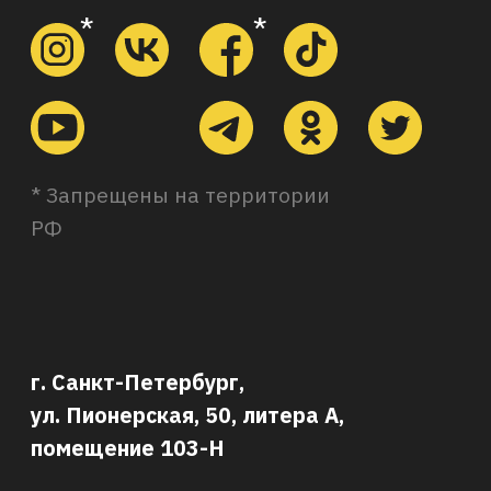
Рассылка
эрудированного
Интроверта
Присылаем разборы научных
концепций каждые два дня.
Например, про категорический
императив Канта или вред
олигополии
Подписаться
Мы принимаем к оплате: