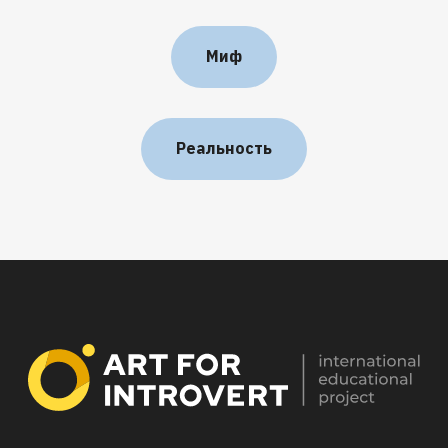
Сотрудничество:
pr@artforintrovert.ru
Миф
info@artforintrovert.ru
Оплата
Реальность
Стать
лектором
Вакансии
Документация
Пользовательское соглашение
Карта сайта
Программа повышения
квалификация ТОП
Общеразвивающая программа
«Детские кризисы»