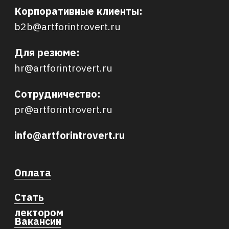
ООО АРТИНТРОВЕРТ
ИНН 7840098971
ОГРН 1217800198560