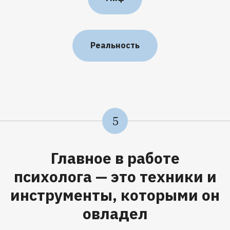
*
*
Реальность
* Запрещены на территории
РФ
5
г. Санкт-Петербург,
ул. Пионерская, 50, литера А,
помещение 103-Н
Главное в работе
психолога — это техники и
Корпоративные клиенты:
b2b@artforintrovert.ru
инструменты, которыми он
Для резюме:
овладел
hr@artforintrovert.ru