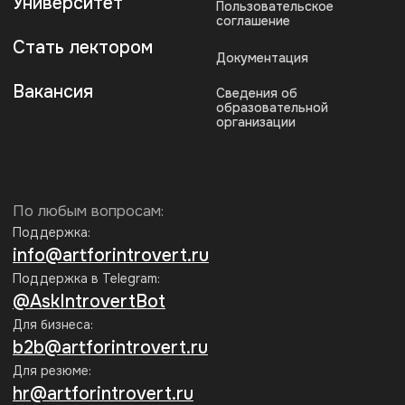
* Запрещен на территории РФ
Рассылка эрудированного
Интроверта
Каждую неделю присылаем статьи
по гуманитарным темам. Рассказываем
о секретных скидках и акциях
Подписаться
Нажимая на кнопку «Подписаться», я соглашаюсь на
обработку
персональных данных
и на получение информационных
рассылок Интроверта
Мы принимаем к оплате: