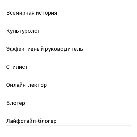
Всемирная история
Культуролог
Эффективный руководитель
Стилист
Онлайн-лектор
Полезное:
Блогер
О нас
Карта сайта
Университет
Пользовательское
Лайфстайл-блогер
соглашение
Стать лектором
Документация