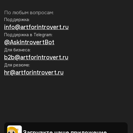
Каждую неделю присылаем статьи
по гуманитарным темам. Рассказываем
о секретных скидках и акциях
Подписаться
Нажимая на кнопку «Подписаться», я соглашаюсь на
обработку
персональных данных
и на получение информационных
рассылок Интроверта
Мы принимаем к оплате:
Образовательная лицензия
№ Л035-01271-78/00734142
г. Санкт-Петербург,
ООО АРТИНТРОВЕРТ
ул. Пионерская, 50, литера А,
ИНН 7840098971
помещение 103-Н
ОГРН 1217800198560