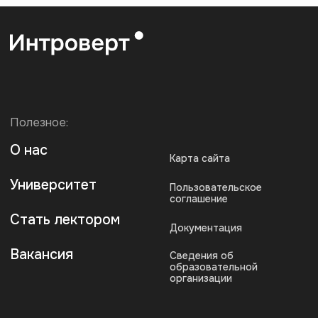
info@artforintrovert.ru
Поддержка в Telegram:
@AskIntrovertBot
Для бизнеса:
b2b@artforintrovert.ru
Для резюме:
hr@artforintrovert.ru
Загрузите наше приложение
* Запрещен на территории РФ
Рассылка эрудированного
Интроверта