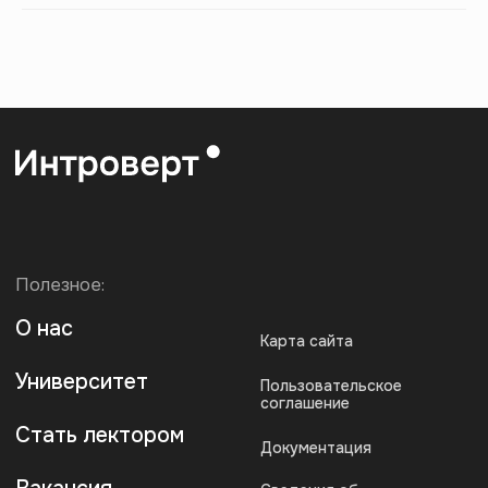
По любым вопросам:
Поддержка:
info@artforintrovert.ru
Поддержка в Telegram:
@AskIntrovertBot
Для бизнеса:
b2b@artforintrovert.ru
Для резюме:
hr@artforintrovert.ru
Загрузите наше приложение
* Запрещен на территории РФ