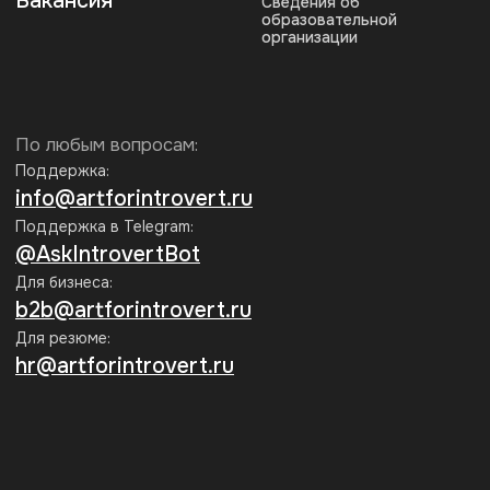
Рассылка эрудированного
Интроверта
Каждую неделю присылаем статьи
по гуманитарным темам. Рассказываем
о секретных скидках и акциях
Подписаться
Нажимая на кнопку «Подписаться», я соглашаюсь на
обработку
персональных данных
и на получение информационных
рассылок Интроверта
Мы принимаем к оплате:
Образовательная лицензия
№ Л035-01271-78/00734142
г. Санкт-Петербург,
ООО АРТИНТРОВЕРТ