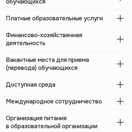
обучающихся
Платные образовательные услуги
Финансово-хозяйственная
деятельность
Вакантные места для приема
(перевода) обучающихся
Полезное:
О нас
Доступная среда
Карта сайта
Университет
Пользовательское
соглашение
Международное сотрудничество
Стать лектором
Документация
Вакансия
Сведения об
Организация питания
образовательной
организации
в образовательной организации