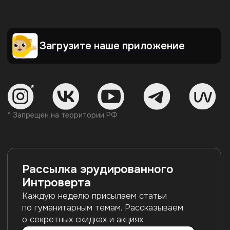
ул. Пионерская, 50, литера А,
ИНН 7840098971
помещение 103-Н
ОГРН 1217800198560