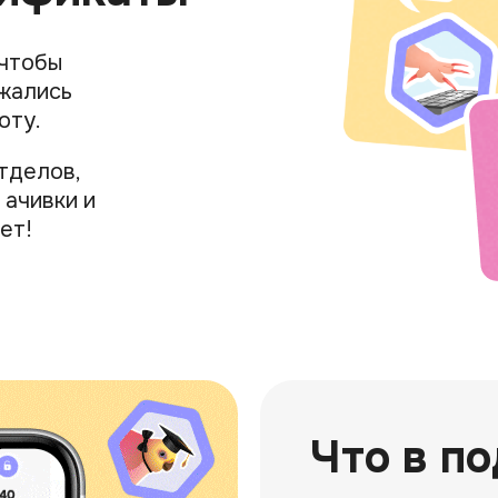
 чтобы
яжались
оту.
тделов,
 ачивки и
ет!
Что в п