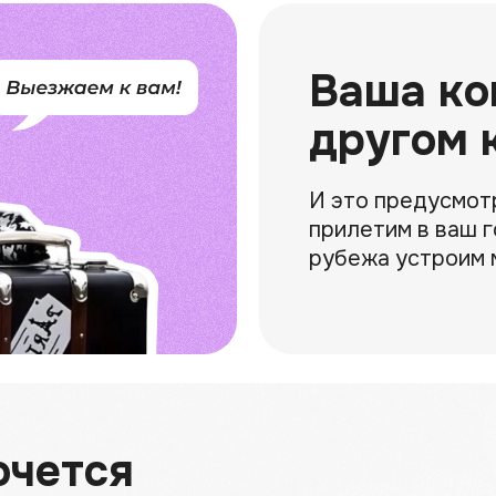
Ваша ко
другом 
ионалов. Среди них
, кинокритики,
И это предусмот
иллы ваших
и расскажут о чем
прилетим в ваш г
 экологично
кинг или
рубежа устроим 
йсу. А
акуют экспертную
 как
иал, составят
ольше
иж, который оценит
ода
ель
очется