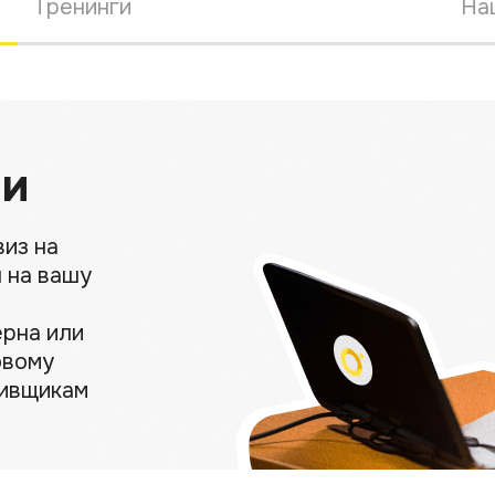
Тренинги
На
ии
виз на
 на вашу
ерна или
овому
тивщикам