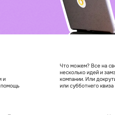
Что можем? Все на с
несколько идей и зам
и и
компании. Или докрут
 помощь
или субботнего квиза