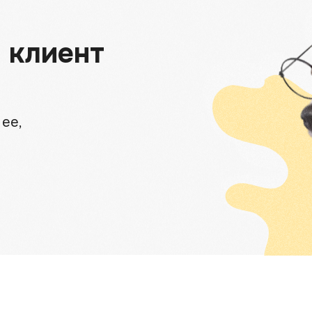
 клиент
ее,