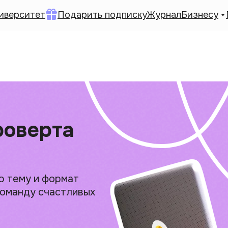
иверситет
Подарить подписку
Журнал
Бизнесу
роверта
ю тему и формат
команду счастливых