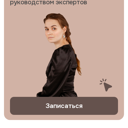
Записаться
Пройди трехмесячную программу
с
онлайн встречами, интервизиями
и практикой на реальных клиентах
.
Получи
удостоверение о повышении
квалификации
и опыт, необходимый
для успешной карьеры.
Курс для тебя, если: