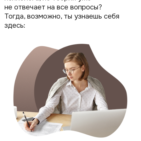
катание на американских горках:
ты вроде бы готов,
но не понимаешь, почему всё
кажется таким сложным. Как
выстраивать контакт и доверие,
если клиент реагирует не так, как
ты ожидал?
Каждая сессия — испытание
на прочность:
то стеснение
клиента, то неясный запрос,
то недовольство результатами. Как
ты ни стараешься, но без практики
сложно уловить настоящие
«красные флаги» и понимать, когда
нужно поддерживать, а когда —
поставить границы.
Где искать клиентов, если они
сами не находят тебя?
Как заявить
о себе и сделать так, чтобы люди