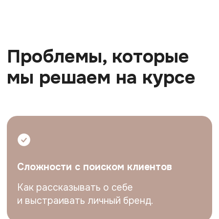
Мы обеспечим часы практики,
признанные работодателями, и в конце
курса ты получишь удостоверение
о повышении квалификации.
О программе
Для кого:
начинающие психологи, которые
хотят получить уверенность в работе
с клиентами, справляться со сложными
ситуациями и наработать часы практики,
которые ценятся на рынке.
Чем программа будет полезна:
Живые встречи с экспертами
из разных направлений — КПТ,
психодинамика, гештальт.