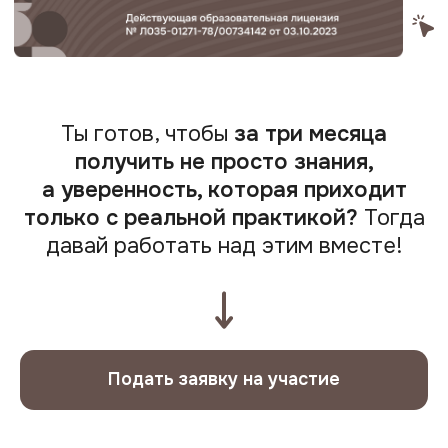
Стресс от первых случаев и неудач
В группе мы обсудим, как работать
с негативными отзывами
и профессиональными вызовами.
Ты готов, чтобы
за три месяца
получить не просто знания,
а уверенность, которая приходит
только с реальной практикой?
Тогда
Трудности с внедрением
давай работать над этим вместе!
теории на практике
Научишься применять техники
(мотивационное интервью, работа
с проекцией и рефрейминг) на практике.
Подать заявку на участие
Необходимость часов практики