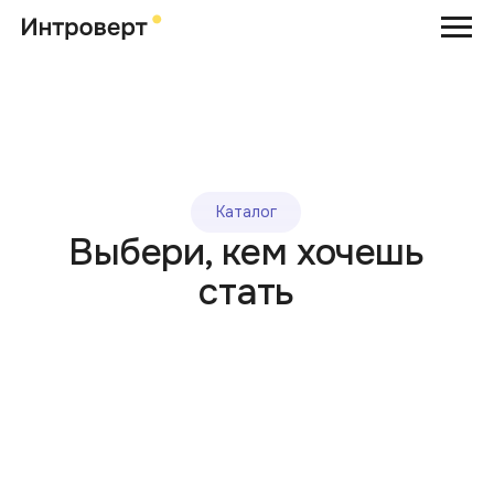
Каталог
Выбери, кем хочешь
стать