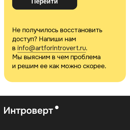
Полезное:
О нас
Карта сайта
Университет
Пользовательское
соглашение
Стать лектором
Документация
Вакансия
Сведения об
образовательной
организации
По любым вопросам:
Поддержка:
info@artforintrovert.ru
Поддержка в Telegram:
@AskIntrovertBot
Для бизнеса:
b2b@artforintrovert.ru