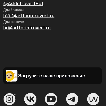
Подписаться
Нажимая на кнопку «Подписаться», я соглашаюсь на
обработку
персональных данных
и на получение информационных
рассылок Интроверта
Мы принимаем к оплате:
Образовательная лицензия
№ Л035-01271-78/00734142
г. Санкт-Петербург,
ООО АРТИНТРОВЕРТ
ул. Пионерская, 50, литера А,
ИНН 7840098971
помещение 103-Н
ОГРН 1217800198560