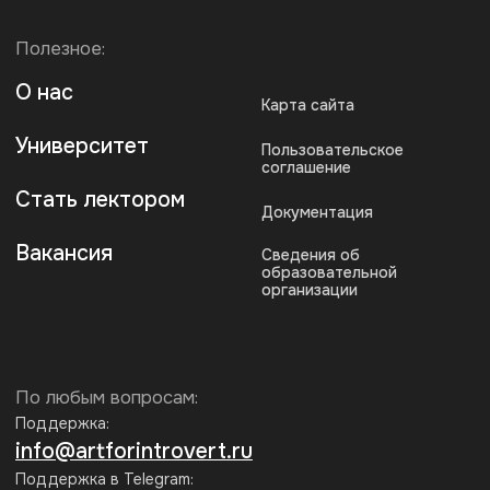
Для резюме:
hr@artforintrovert.ru
Загрузите наше приложение
* Запрещен на территории РФ
Рассылка эрудированного
Интроверта
Каждую неделю присылаем статьи
по гуманитарным темам. Рассказываем
о секретных скидках и акциях