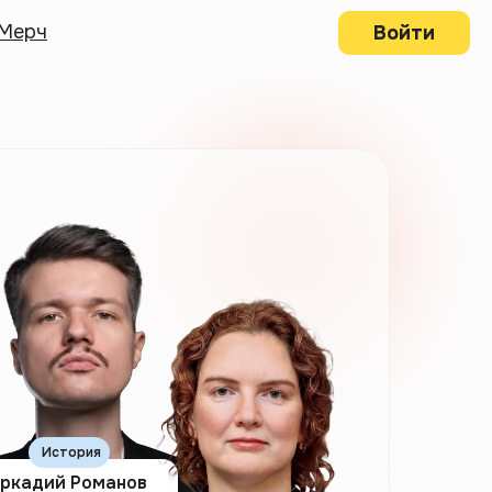
Мерч
Войти
История
ркадий Романов