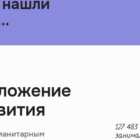
 нашли
..
иложение
вития
уманитарным