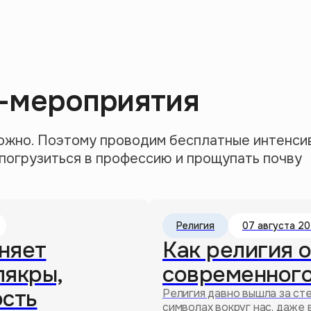
н-мероприятия
ожно. Поэтому проводим бесплатные интенси
 погрузиться в профессию и прощупать почву
Религия
07 августа 20
няет
Как религия 
лякры,
современного
ость
Религия давно вышла за сте
символах вокруг нас, даже 