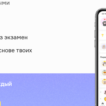
ыми
з экзамен
снове твоих
ждый