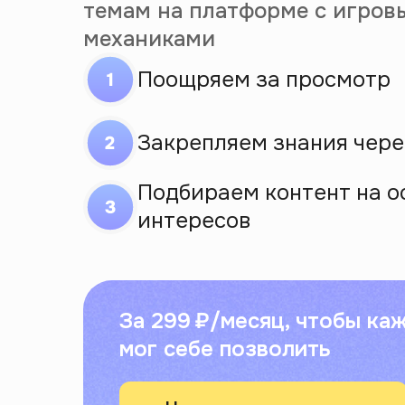
темам на платформе с игров
механиками
Поощряем за просмотр
Закрепляем знания чере
Подбираем контент на о
интересов
За 299 ₽/месяц, чтобы ка
мог себе позволить