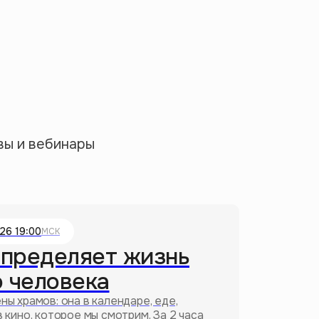
вы и вебинары
26 19:00
МСК
определяет жизнь
 человека
ны храмов: она в календаре, еде,
в кино, которое мы смотрим. За 2 часа