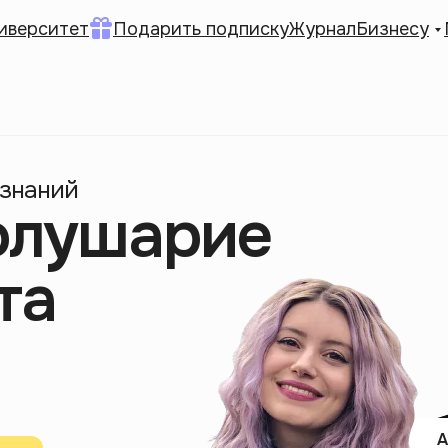
иверситет
Подарить подписку
Журнал
Бизнесу
 знаний
олушарие
та
А