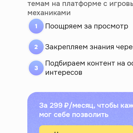
темам на платформе с игров
механиками
Поощряем за просмотр
Закрепляем знания чере
Подбираем контент на о
интересов
За 299 ₽/месяц, чтобы ка
мог себе позволить