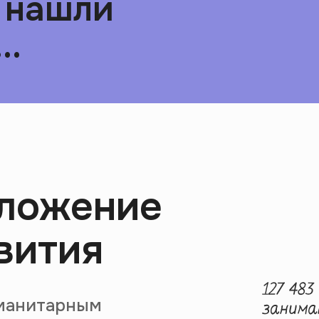
 нашли
..
иложение
вития
уманитарным