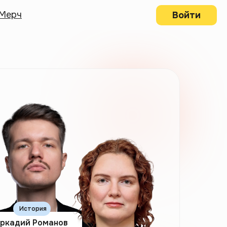
Мерч
Войти
История
ркадий Романов