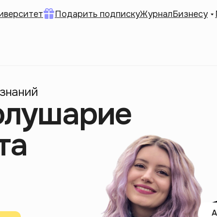
иверситет
Подарить подписку
Журнал
Бизнесу
 знаний
олушарие
та
А