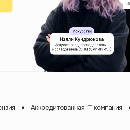
И
Искусство
Нэлли Кундрюкова
Искусствовед, преподаватель-
исследователь (СПбГУ, РИИИ РАН)
Аккредитованная IT компания
Ко