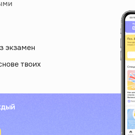
ыми
з экзамен
снове твоих
ждый