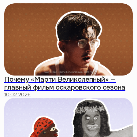
Зиллениалы: поколение с худшими
чертами зумеров и миллениалов
26:07
Когда все станут мусульманами? Как
ислам стал модным
41:02