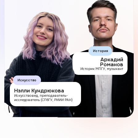
Аркадий
Романов
Историк МПГУ, музыкант
Искусство
Нэлли Кундрюкова
Искусствовед, преподаватель-
исследователь (СПбГУ, РИИИ РАН)
Классическое
образование
устарело
Часами искать проверенную
инфу, готовить конспекты