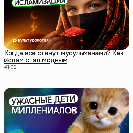
Придем в твой офис
Долой скучные тимбилдинги!
Проведем лекции
на гуманитарные темы для твоих
коллег. Мы гибкие: подстроимся
под любой запрос и формат
Заказать мероприятие