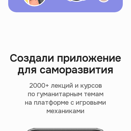
Поощряем за просмотр
Закрепляем знания
через экзамен
Подбираем контент
на основе твоих интересов
За 299 ₽/месяц, чтобы
каждый мог себе
позволить