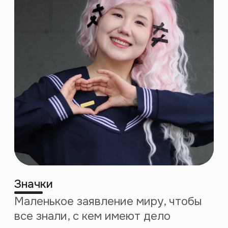
Аккредитованная
IT компания
Компания
из отечественного
реестра ПО
Apple editors
choice
Образовательная
лицензия
№ Л035-01271-78
/00734142