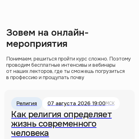
Зовем на онлайн-
мероприятия
Почему «Марти Великолепный» —
Понимаем, решиться пройти курс сложно. Поэтому
главный фильм оскаровского сезона
проводим бесплатные интенсивы и вебинары
10.02.2026
от наших лекторов, где ты сможешь погрузиться
в профессию и прощупать почву
Дизумбрационизм: как нарисовать
«мазню» и стать великим художником
22.04.2026