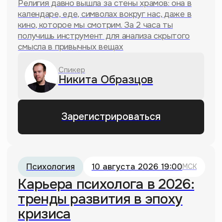
Почему «Наруто» стал культовым
аниме в России?
20.06.2025
«Сыночка-корзиночка»: почему
матери ревнуют сыновей
20.06.2025