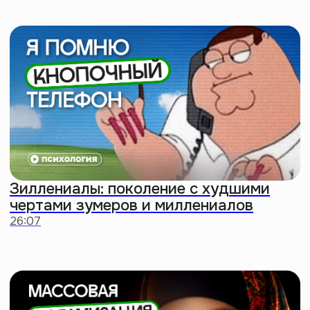
Решили
головную боль
с умным
подарком
Хочешь выделиться? Подари
сертификат на подписку
Правого полушария
Интроверта. Саморазвиваться
нужно всем —
не промахнешься
Выбрать сертификат