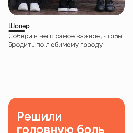
Выход на международный рынок
сентябрь 2021
июль 2023
100 онлайн-курсов
1000 лекций
на платформе
на платформе