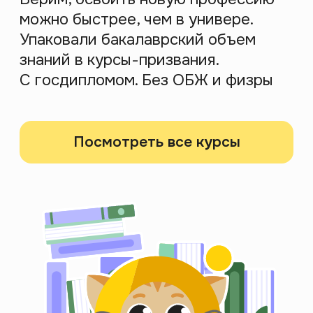
смысла в привычных вещах
Спикер
Никита Образцов
Зарегистрироваться
Психология
10 августа 2026 19:00
МСК
Карьера психолога в 2026:
тренды развития в эпоху
кризиса
Практикующий психолог расскажет, что
происходит с рынком психологии сейчас, какие
тенденции будущего и с чего начать путь в
психологию
Спикер
Марина Логинова
Зарегистрироваться