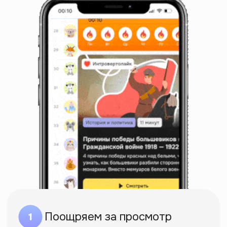
Начать саморазвитие
Открыли онлайн-
университет
гуманитарных
профессий
Верим, освоить новую профессию
можно быстрее, чем в универе.
Упаковали бакалаврский объем
знаний в курсы-призвания.
С госдипломом. Без ОБЖ и физры