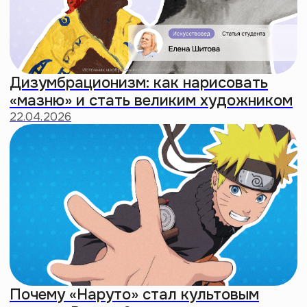
Альфа — худшее поколение: почему
миллениалы воспитывают ужасных
айпад кидов
18:46
Делаем
интровертность
новым культом
Создали мерч для тех, кто
находит радость в уединении.
Чтобы принять свою природу
и заявить о ней без слов