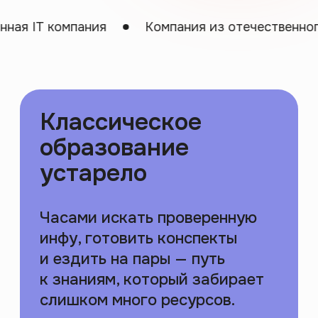
и ездить на пары — путь
к знаниям, который забирает
ия
Компания из отечественного реестра ПО
слишком много ресурсов.
Лекцию на 1,5 часа можно
выжать в 10 минут. А 4 года
в университете — усвоить за 8
месяцев
Поэтому мы нашли
другой путь...