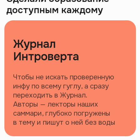
доступным каждому
Эпидемия стыда: как кринж управляет
нами
44:02