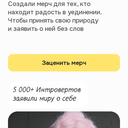
Бунтари из Петербурга, которые
решили заново изобрести
образование. Верим в идею
привлекательности
эрудированности. Ходим в галереи,
обсуждаем авторское кино
и не брезгуем философией феечек
Винкс. Любим получать новые
знания быстро и весело. Без лишней
воды и занудности.
Правое полушарие Интроверта —
платформа для тех, кто разделяет
эту идею