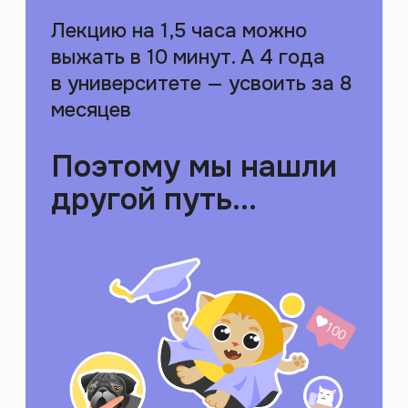
Создали приложение
для саморазвития
2000+ лекций и курсов
по гуманитарным темам
на платформе с игровыми
механиками