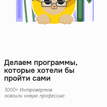
Журнал
Интроверта
Чтобы не искать проверенную
инфу по всему гуглу, а сразу
переходить в Журнал.
Авторы — лекторы наших
саммари, глубоко погружены
в тему и пишут о ней без воды