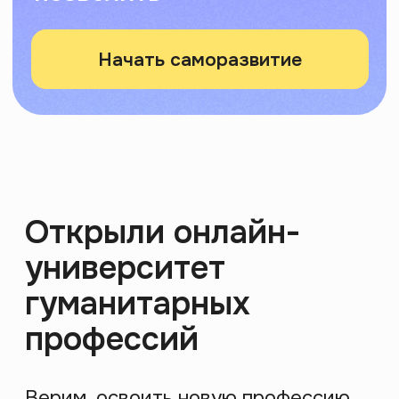
Религия
07 августа 2026 19:00
МСК
Как религия определяет
жизнь современного
человека
Религия давно вышла за стены храмов: она в
календаре, еде, символах вокруг нас, даже в
кино, которое мы смотрим. За 2 часа ты
получишь инструмент для анализа скрытого