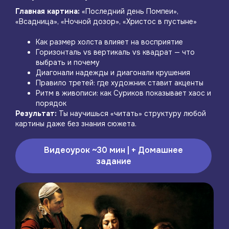
Зарегистрируйся на марафон — и через 4
дня ты будешь видеть в картинах то, что не
Главная картина:
«Последний день Помпеи»,
видят другие.
«Всадница», «Ночной дозор», «Христос в пустыне»
Старт:
Где:
20 января
Telegram-бот
Как размер холста влияет на восприятие
Формат:
Горизонталь vs вертикаль vs квадрат — что
Видеоуроки в записи + домашние задания
выбрать и почему
Перейти в Telegram
Диагонали надежды и диагонали крушения
Правило третей: где художник ставит акценты
Ритм в живописи: как Суриков показывает хаос и
порядок
Результат:
Ты научишься «читать» структуру любой
картины даже без знания сюжета.
Видеоурок ~30 мин | + Домашнее
задание