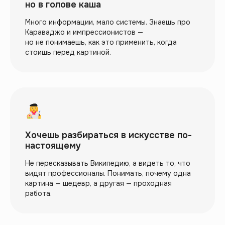
но в голове каша
Много информации, мало системы. Знаешь про
Сюжет
Караваджо и импрессионистов —
но не понимаешь, как это применить, когда
картины — это
стоишь перед картиной.
1% того, что
можно увидеть
Остальные 99% — это то, как художник
рассказывает историю: через композицию,
цвет, свет и символы.
Почему одна картина тревожит, а другая
Хочешь разбираться в искусстве по-
успокаивает? Почему взгляд идет именно
настоящему
туда? Почему художник считается гением?
Это понимание дает набор инструментов,
Не пересказывать Википедию, а видеть то, что
которым можно овладеть.
видят профессионалы. Понимать, почему одна
картина — шедевр, а другая — проходная
работа.