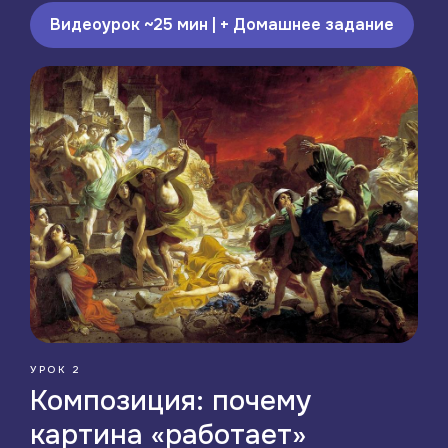
Видеоурок ~25 мин | + Домашнее задание
УРОК 2
Хватит чувствовать
Композиция: почему
себя «случайным
гостем» в музее
картина «работает»