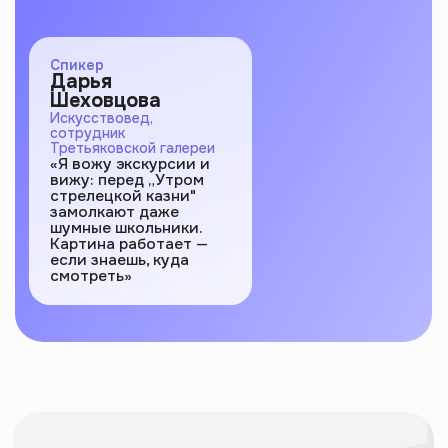
вижу: перед „Утром
стрелецкой казни"
замолкают даже
шумные школьники.
Картина работает —
если знаешь, куда
смотреть»
Получи доступ
к марафону
Все уроки — в Telegram-боте. Нажми
кнопку и получи доступ сразу.
Перейти в Telegram