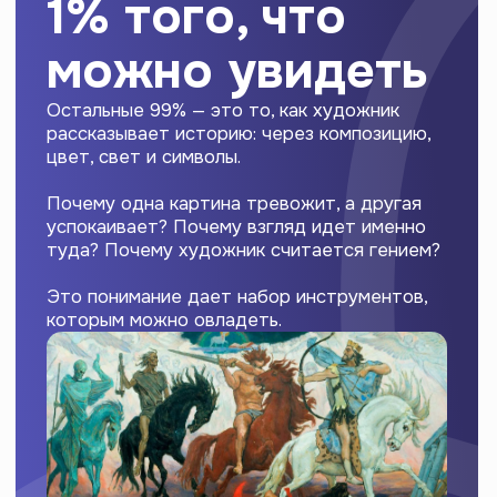
Почему Караваджо — это триллер,
а Моне — покой. Как цвет программирует
твои эмоции. Что делает контраст
с твоим восприятием.
Читать символы
и скрытые послания
Копье, которое указывает на будущее.
Радуга, которая обещает спасение.
Детали, которые рассказывают историю
внутри истории.
Связывать картину
с эпохой
Почему романтизм — это про надежду
и ее крушение. Как авангард отвечает
на изобретение фотографии. Что
изменил Александр Иванов — и почему
его не поняли современники.