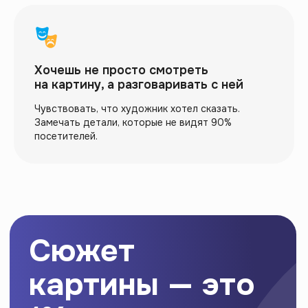
В. М. Васнецов. Воины Апокалипсиса. 1887
Хочешь не просто смотреть
на картину, а разговаривать с ней
Чувствовать, что художник хотел сказать.
После
Замечать детали, которые не видят 90%
посетителей.
марафона
ты сможешь:
Видеть структуру,
которую прячет художник
Как диагонали создают напряжение.
Почему формат холста — уже
высказывание. Где искать «точки входа»
в картину.
Понимать, почему
ты чувствуешь то, что
чувствуешь