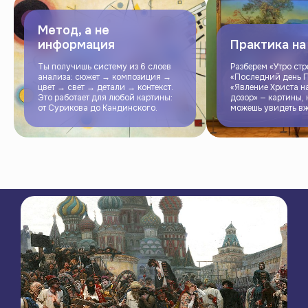
Метод, а не
информация
Практика на
Ты получишь систему из 6 слоев
Разберем «Утро стр
анализа: сюжет → композиция →
«Последний день 
цвет → свет → детали → контекст.
«Явление Христа н
Это работает для любой картины:
дозор» — картины, 
от Сурикова до Кандинского.
можешь увидеть в