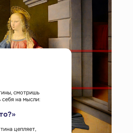
тины, смотришь
 себя на мысли:
то?»
тина цепляет,