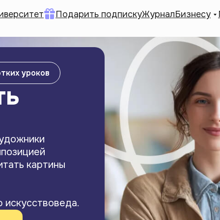
иверситет
Подарить подписку
Журнал
Бизнесу
отких уроков
ть
художники
мпозицией
итать картины
 искусствоведа.