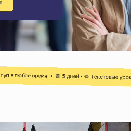
с
 в любое время
📆 5 дней • ✏️ Текстовые уроки • 