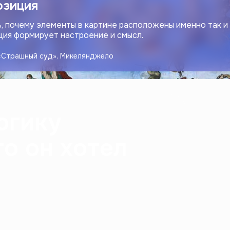
озиция
 почему элементы в картине расположены именно так и 
ция формирует настроение и смысл.
 «Страшный суд», Микелянджело
огику
то он хотел