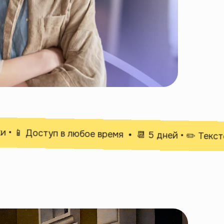
📱 Доступ в любое время
📆 5 дней • ✏️ Текстовы