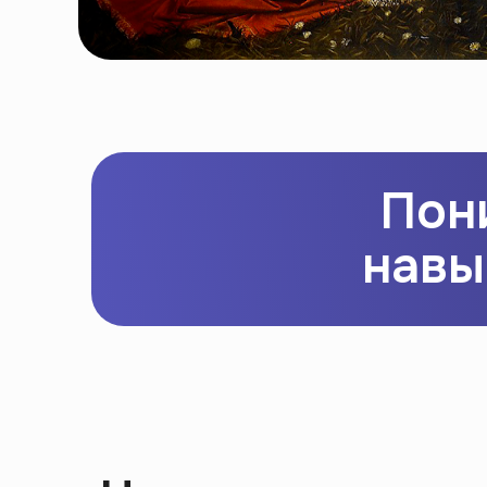
Пон
навы