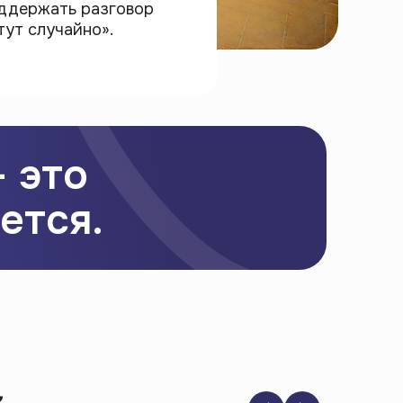
оддержать разговор
тут случайно».
 это
ется.