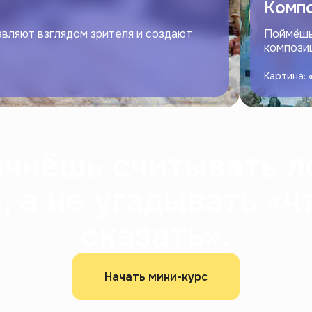
Комп
авляют взглядом зрителя и создают
Поймёшь,
компози
Картина:
ачнёшь считывать л
 а не угадывать «ч
сказать».
Начать мини-курс