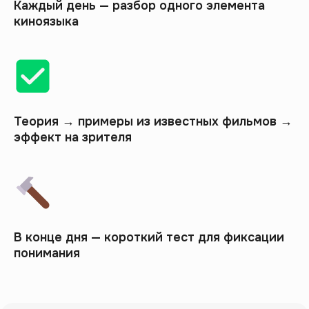
анализом
Каждый день — разбор одного элемента
Хочешь попробовать
киноязыка
аналитический формат без
покупки большого курса
Теория → примеры из известных фильмов →
эффект на зрителя
Научись читать кино,
В конце дня — короткий тест для фиксации
а не просто смотреть
понимания
Запишись на бесплатный 5-дневный мини-
курс и освой язык фильма — навык, который
остаётся с тобой после любого просмотра.
Регистрация займёт меньше минуты.