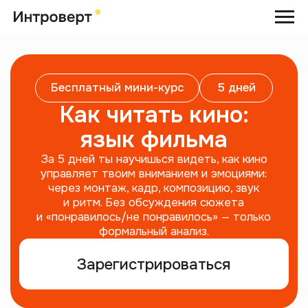
Бесплатный мини-курс
5 дней
Как читать кино:
язык фильма
За 5 дней ты научишься видеть, как кино
управляет твоим вниманием и эмоциями:
через монтаж, кадр, композицию, звук
и ритм. Без обсуждения сюжета
и «понравилось/не понравилось» — только
формальный анализ.
Зарегистрироваться