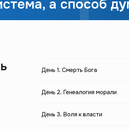
истема, а способ ду
шь
День 1. Смерть Бога
День 2. Генеалогия морали
День 3. Воля к власти