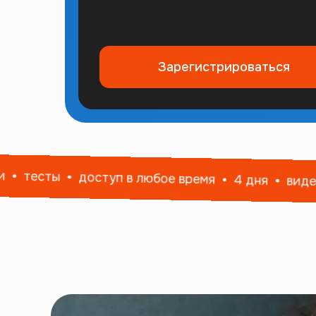
Зарегистрироваться
тесты
доступ в любое время
4 дня
видеоле