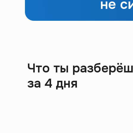
не с
Что ты разберё
за 4 дня