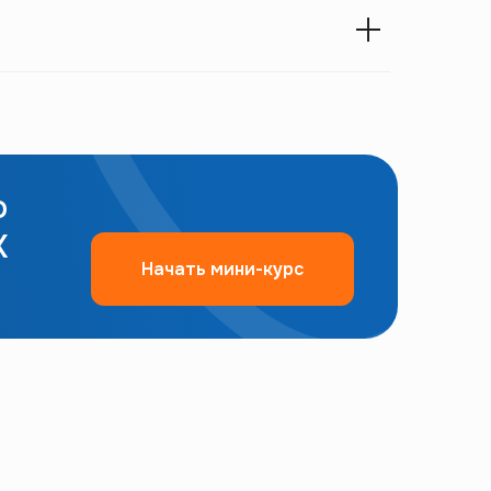
ю
X
Начать мини-курс