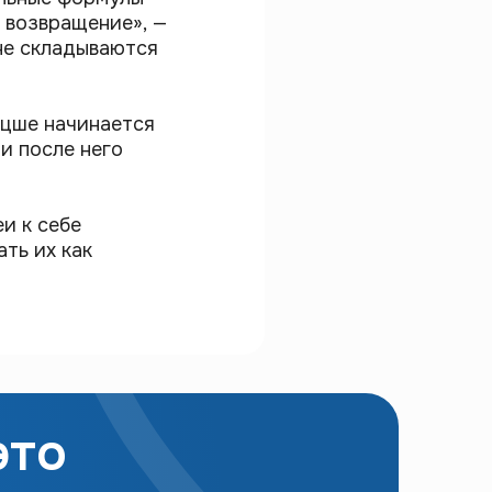
е возвращение», —
не складываются
ицше начинается
и после него
и к себе
ать их как
это