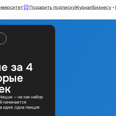
иверситет
Подарить подписку
Журнал
Бизнесу
е за 4
торые
ек
Ницше — не как набор
ой начинается
а идея, одна лекция