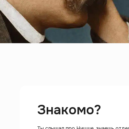
Знакомо?
Ты слышал про Ницше, знаешь отде