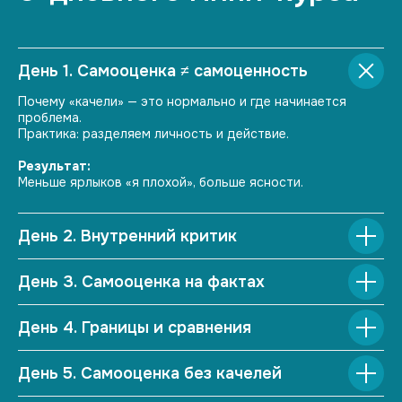
Самооценка может
быть управляемой
День 1. Самооценка ≠ самоценность
Да, не идеальной, да, не всегда высокой,
Почему «качели» — это нормально и где начинается
но устойчивой.
проблема.
За 5 дней ты получишь инструменты,
Практика: разделяем личность и действие.
которые можно использовать каждый раз,
когда накрывает.
Результат:
Меньше ярлыков «я плохой», больше ясности.
Записаться на мини-курс
День 2. Внутренний критик
День 3. Самооценка на фактах
День 4. Границы и сравнения
День 5. Самооценка без качелей