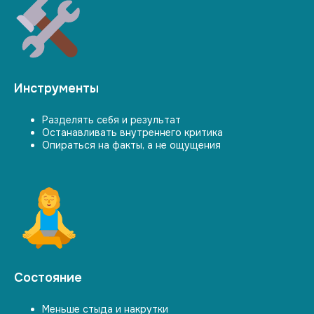
Этот мини-курс
для тебя, если:
Инструменты
Самооценка зависит
Разделять себя и результат
от успехов и ошибок
Останавливать внутреннего критика
Часто включается жёсткий
Опираться на факты, а не ощущения
внутренний критик
Ты много сравниваешь себя
с другими
Надоело думать
«я недостаточно»
Хочешь спокойствия и опоры,
а не вечной мотивации
Состояние
Меньше стыда и накрутки