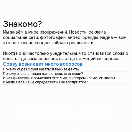
Этот мини-курс поможет
увидеть, как философия
шаг за шагом пришла
Знакомо?
к объяснению
современной культуры
Мы живём в мире изображений. Новости, реклама,
образов.
социальные сети, фотографии, видео, бренды, медиа — всё
это постоянно создаёт образы реальности.
Иногда они настолько убедительны, что становится сложно
понять, где сама реальность, а где её медийная версия.
Сразу возникает много вопросов.
Почему образ может казаться важнее факта?
Почему знак начинает жить отдельно от вещи?
И как философия объясняет этот мир, в котором копии, символы
и медиа всё чаще определяют наше восприятие?