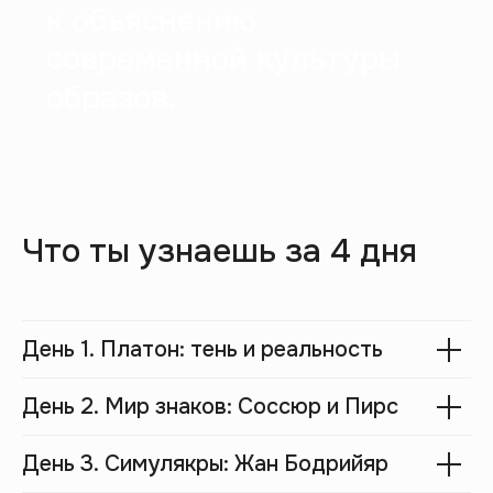
Ты увидишь, что
философия помогает
объяснять не только
древние тексты, но и то,
как сегодня устроены
медиа, культура и наше
восприятие реальности.
Начать мини-курс
Что ты узнаешь за 4 дня
День 1. Платон: тень и реальность
День 2. Мир знаков: Соссюр и Пирс
День 3. Симулякры: Жан Бодрийяр