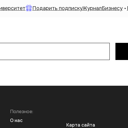
иверситет
Подарить подписку
Журнал
Бизнесу
Полезное:
О нас
Карта сайта