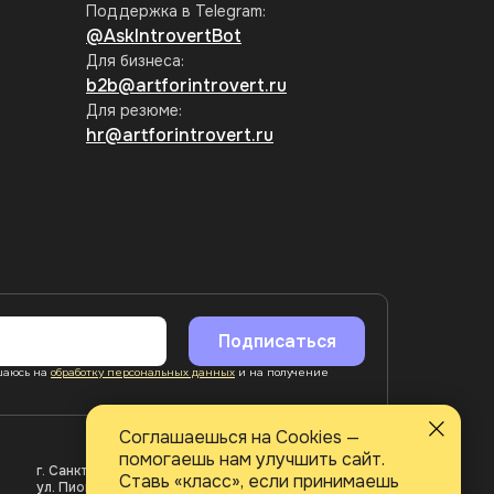
Поддержка в Telegram:
@AskIntrovertBot
Для бизнеса:
b2b@artforintrovert.ru
Для резюме:
hr@artforintrovert.ru
Подписаться
ашаюсь на
обработку персональных данных
и на получение
Соглашаешься на Cookies —
помогаешь нам улучшить сайт.
г. Санкт-Петербург,
ООО АРТИНТРОВЕРТ
Ставь «класс», если принимаешь
ул. Пионерская, 50, литера
ИНН 7840098971