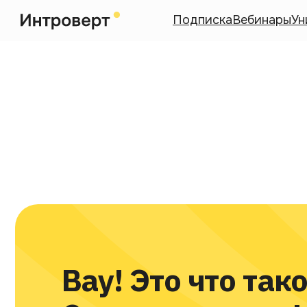
Подписка
Вебинары
Ун
Вау! Это что такое?
Сюрприз мечты!