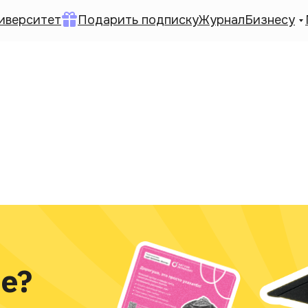
иверситет
Подарить подписку
Журнал
Бизнесу