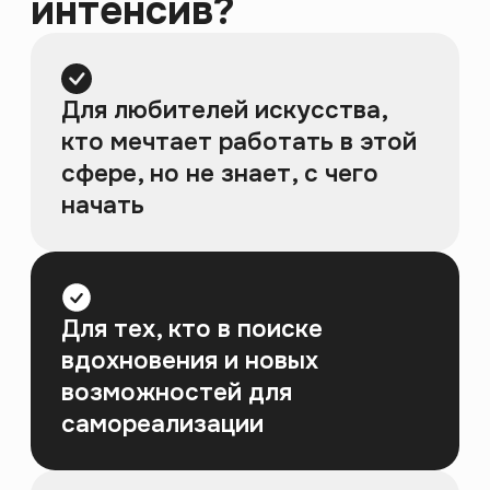
Секрет искусствоведа –
не в энциклопедических
знаниях, а в умении
смотреть.
Почему одна картина заставляет
замирать, а другая кажется просто
красивым изображением? Что
делает искусство великим и кто
решает его судьбу? За три дня
ты научишься разбирать
произведения по ключевым
элементам, изучишь логику арт-
рынка и составишь пошаговый план
реализации в этой сфере.