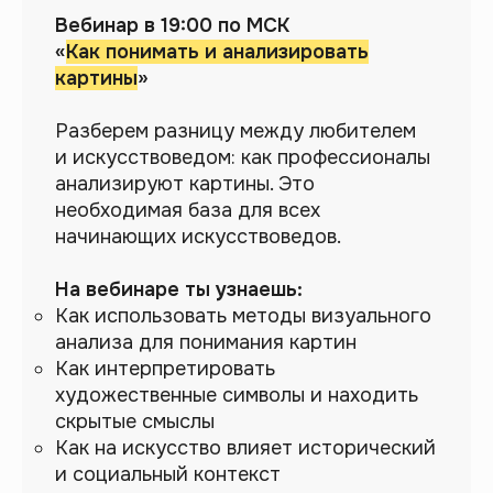
Вебинар в 19:00 по МСК
«
Как понимать и анализировать
картины
»
Разберем разницу между любителем
и искусствоведом: как профессионалы
анализируют картины. Это
необходимая база для всех
начинающих искусствоведов.
На вебинаре ты узнаешь:
Почему стоит участвовать?
Как использовать методы визуального
Интенсив всего 3 дня
— это
анализа для понимания картин
возможность попробовать себя
Как интерпретировать
в новой сфере
без обязательств.
художественные символы и находить
Практический подход
— сразу
скрытые смыслы
применяем новые знания.
Как на искусство влияет исторический
Только самое важное
—
и социальный контекст
освоим базовые навыки,