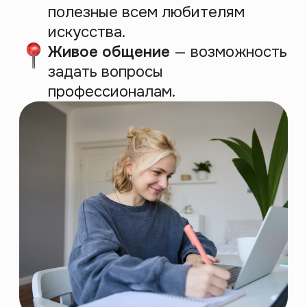
Кто мы?
Правое полушарие Интроверта —
сервис для саморазвития. С 2018
года помогаем получать
проверенные знания
по гуманитарным темам из любой
точки мира.
Работаем по образовательной
лицензии от Комитета образования
г. Санкт-Петербурга. Наши
выпускники получают дипломы
профессиональной переподготовки,
которые числятся в реестре
Рособрнадзора.
Диплом признаётся по всей России,
и ты легко начнешь карьеру,
вооруженный знаниями