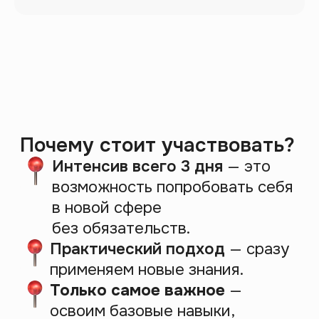
Интенсив
с 12 по 14 февраля
Бонус для участников:
Регистрируйся на вебинар
и получи гайд «
Как устроен
музей
» в подарок!
E-mail
Телефон
+7
Зарегистрироваться