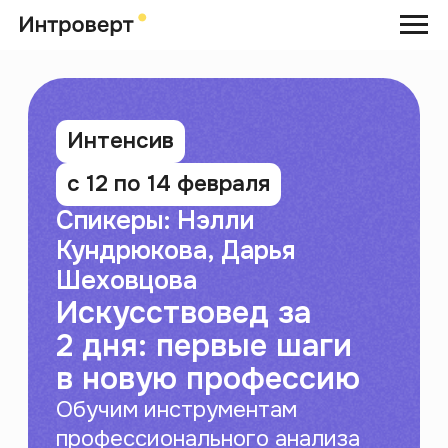
Интенсив
с 12 по 14 февраля
Спикеры: Нэлли
Кундрюкова, Дарья
Шеховцова
Искусствовед за
2 дня: первые шаги
в новую профессию
Обучим инструментам
профессионального анализа
и разберем, как войти в сферу
искусства.
Записаться
Участие
БЕСПЛАТНО