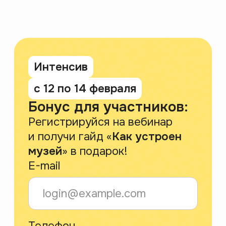
Каждую неделю присылаем статьи
по гуманитарным темам. Рассказываем
о секретных скидках и акциях
Подписаться
Нажимая на кнопку «Подписаться», я соглашаюсь на
обработку
персональных данных
и на получение информационных
рассылок Интроверта
Мы принимаем к оплате:
Образовательная лицензия
№ Л035-01271-78/00734142
г. Санкт-Петербург,
ООО АРТИНТРОВЕРТ
ул. Пионерская, 50, литера А,
ИНН 7840098971
помещение 103-Н
ОГРН 1217800198560