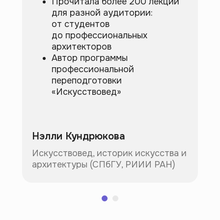
Прочитала более 200 лекций
Поддержка в Telegram:
для разной аудитории:
@AskIntrovertBot
от студентов
Для бизнеса:
b2b@artforintrovert.ru
до профессиональных
Для резюме:
архитекторов
hr@artforintrovert.ru
Автор программы
профессиональной
переподготовки
«Искусствовед»
Загрузите наше приложение
Нэлли Кундрюкова
Искусствовед, историк искусства и
архитектуры (СПбГУ, РИИИ РАН)
* Запрещен на территории РФ
Рассылка эрудированного
Интроверта