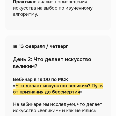
Практика:
анализ произведения
полезные всем любителям
искусства на выбор по изученному
искусства.
Живое общение
— возможность
алгоритму.
задать вопросы
профессионалам.
📅 13 февраля / четверг
День 2: Что делает искусство
великим?
Вебинар в 19:00 по МСК
«
Что делает искусство великим? Путь
от признания до бессмертия
»
На вебинаре мы исследуем, что делает
искусство «великим» и как менялись