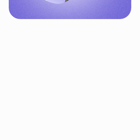
Интенсив
с 12 по 14 февраля
Бонус для участников:
Регистрируйся на вебинар
и получи гайд «
Как устроен
музей
» в подарок!
E-mail
Телефон
+7