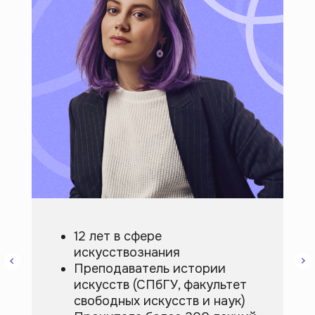
Полезное:
О нас
Карта сайта
Университет
Пользовательское
соглашение
Стать лектором
Документация
Вакансия
Сведения об
образовательной
12 лет в сфере
организации
искусствознания
Преподаватель истории
искусств (СПбГУ, факультет
По любым вопросам:
Поддержка:
свободных искусств и наук)
info@artforintrovert.ru