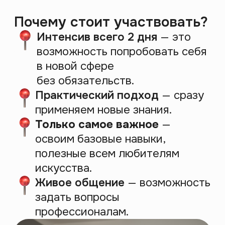
Количество мест ограничено
E-mail
Телефон
+7
Записаться
Нажимая на кнопку «Записаться на
вебинар», я соглашаюсь на
обработку
персональных данных
и на получение
информационных рассылок Интроверта
Правое полушарие