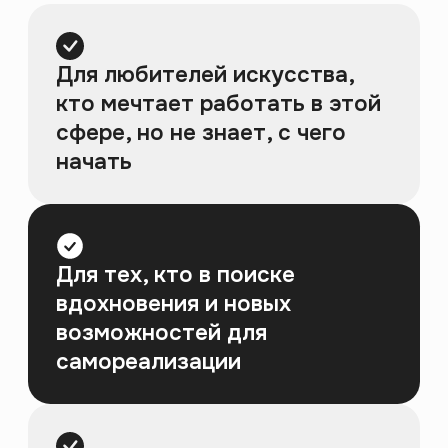
Секрет искусствоведа –
не в энциклопедических
знаниях, а в умении
смотреть.
Почему одна картина заставляет
замирать, а другая кажется просто
красивым изображением? Что
делает искусство великим и кто
решает его судьбу? За два дня
ты научишься разбирать
произведения по ключевым
элементам, изучишь логику арт-
рынка и составишь пошаговый план
реализации в этой сфере.