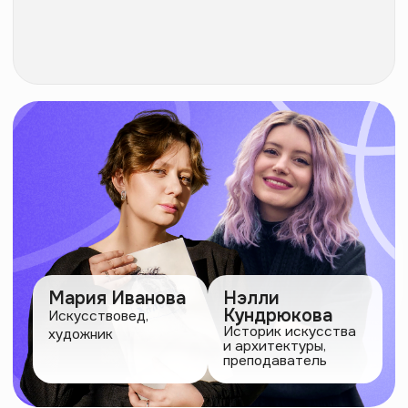
Мария Иванова
Нэлли
Кундрюкова
Искусствовед,
Историк искусства
художник
и архитектуры,
преподаватель
Интенсив
11 июля 19:00 МСК
Участие бесплатно!
После регистрации направим в чат-бот, где
пришлем напоминание и ссылку на встречу.
Количество мест ограничено
E-mail