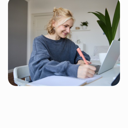
Интроверта —
платформа
гуманитарных знаний
С 2018 года даем проверенные знания
от преподавателей ведущих вузов
России.
Создали приложение для
саморазвития
2500+ лекций по гуманитарным темам.
Входит в топ-3 образовательных
приложений в App Store.
Открыли онлайн-университет
гуманитарных профессий
Программы ДПО по гуманитарным
специальностями с дипломом
профессиональной переподготовки. Уже
6000+ студентов доверили нам свое
образование.