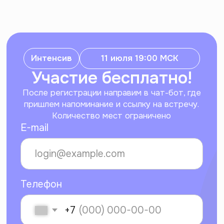
Телефон
+7
Участвовать
Нажимая на кнопку «Записаться на
вебинар», я соглашаюсь на
обработку
персональных данных
и на получение
информационных рассылок Интроверта
Для кого этот
интенсив?
Для любителей искусства,