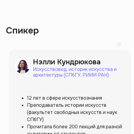
Спикер
Полезное:
О нас
Карта сайта
Нэлли Кундрюкова
Университет
Пользовательское
соглашение
Искусствовед, историк искусства и
Стать лектором
архитектуры (СПбГУ, РИИИ РАН)
Документация
Вакансия
Сведения об
образовательной
организации
12 лет в сфере искусствознания
Преподаватель истории искусств
По любым вопросам:
(факультет свободных искусств и наук
Поддержка:
СПбГУ)
info@artforintrovert.ru
Прочитала более 200 лекций для разной
Поддержка в Telegram:
@AskIntrovertBot
аудитории: от студентов