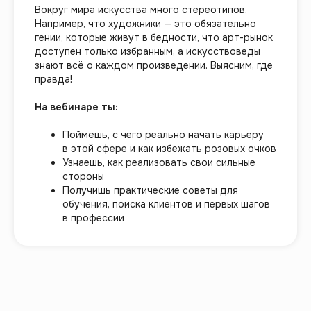
Вокруг мира искусства много стереотипов.
Например, что художники — это обязательно
гении, которые живут в бедности, что арт-рынок
доступен только избранным, а искусствоведы
знают всё о каждом произведении. Выясним, где
правда!
На вебинаре ты:
Поймёшь, с чего реально начать карьеру
в этой сфере и как избежать розовых очков
Узнаешь, как реализовать свои сильные
стороны
Получишь практические советы для
обучения, поиска клиентов и первых шагов
в профессии
Интенсив
11 июля 19:00 МСК
2 дня в мире
искусства
Участие бесплатно. После регистрации
направим в чат-бот с полезными
материалами и ссылкой на встречи.