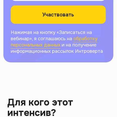
кто мечтает работать в этой
сфере, но не знает, с чего
начать
Для тех, кто в поиске
вдохновения и новых
возможностей для
самореализации
Для ценителей искусства,
желающих глубже понять его
рынок и закулисье