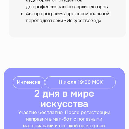
Для бизнеса:
до профессиональных архитекторов
b2b@artforintrovert.ru
Автор программы профессиональной
Для резюме:
hr@artforintrovert.ru
переподготовки «Искусствовед»
Загрузите наше приложение
* Запрещен на территории РФ
Рассылка эрудированного
Интроверта
Каждую неделю присылаем статьи
по гуманитарным темам. Рассказываем