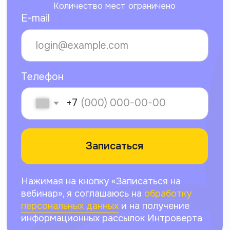
о секретных скидках и акциях
Подписаться
Нажимая на кнопку «Подписаться», я соглашаюсь на
обработку
персональных данных
и на получение информационных
рассылок Интроверта
Мы принимаем к оплате:
Образовательная лицензия
№ Л035-01271-78/00734142
г. Санкт-Петербург,
ООО АРТИНТРОВЕРТ
ул. Пионерская, 50, литера А,
ИНН 7840098971
помещение 103-Н
ОГРН 1217800198560