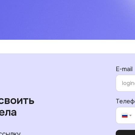
E-mail
своить
Телеф
ела
ссылку