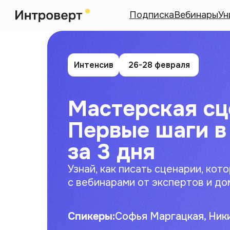
Подписка
Вебинары
Ун
Интенсив
26-28 февраля
Мастерская сц
Первые шаги в
за 3 дня
Узнай, как писать сценарии, кот
с вебинарами от экспертов и д
Спикеры:
Софья Маргацкая, Ник