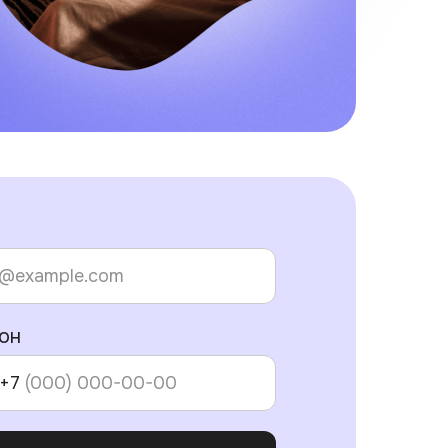
он
+7