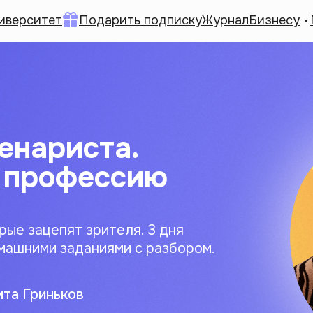
иверситет
Подарить подписку
Журнал
Бизнесу
енариста.
 профессию
орые зацепят зрителя. 3 дня
омашними заданиями с разбором.
ита Гриньков