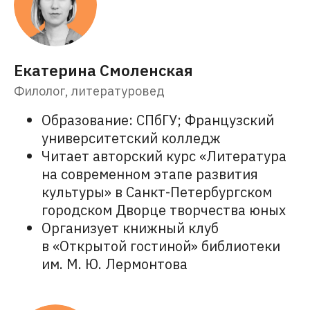
О нас
Карта сайта
Университет
Пользовательское
соглашение
Стать лектором
Екатерина Смоленская
Документация
Вакансия
Сведения об
Филолог, литературовед
образовательной
организации
Образование: СПбГУ; Французский
университетский колледж
По любым вопросам:
Читает авторский курс «Литература
Поддержка:
на современном этапе развития
info@artforintrovert.ru
Поддержка в Telegram:
культуры» в Санкт-Петербургском
@AskIntrovertBot
городском Дворце творчества юных
Для бизнеса:
b2b@artforintrovert.ru
Организует книжный клуб
Для резюме:
в «Открытой гостиной» библиотеки
hr@artforintrovert.ru
им. М. Ю. Лермонтова