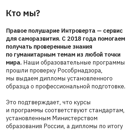
Кто мы?
Мы принимаем к оплате:
Правое полушарие Интроверта — сервис
для саморазвития. С 2018 года помогаем
Образовательная лицензия
№ Л035-01271-78/00734142
получать проверенные знания
г. Санкт-Петербург,
ООО АРТИНТРОВЕРТ
по гуманитарным темам из любой точки
ул. Пионерская, 50, литера А,
ИНН 7840098971
помещение 103-Н
ОГРН 1217800198560
мира.
Наши образовательные программы
прошли проверку Рособрнадзора,
мы выдаем дипломы установленного
образца о профессиональной подготовке.
Это подтверждает, что курсы
и программы соответствуют стандартам,
установленным Министерством
образования России, а дипломы по итогу