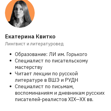
Загрузите наше приложение
Екатерина Квитко
* Запрещен на территории РФ
Лингвист и литературовед
Образование: ЛИ им. Горького
Рассылка эрудированного
Специалист по писательскому
Интроверта
мастерству
Каждую неделю присылаем статьи
по гуманитарным темам. Рассказываем
Читает лекции по русской
о секретных скидках и акциях
литературе в ВШЭ и РУДН
Специалист по письмам,
воспоминаниям и дневникам русских
Подписаться
писателей-реалистов XIX—XX вв.
Нажимая на кнопку «Подписаться», я соглашаюсь на
обработку
персональных данных
и на получение информационных
рассылок Интроверта