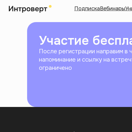
Подписка
Вебинары
Ун
Участие беспл
После регистрации направим в 
напоминание и ссылку на встреч
ограничено