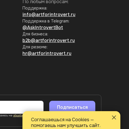
По любым вопросам:
Поддержка:
info@artforintrovert.ru
Поддержка в Telegram:
@AskIntrovertBot
Для бизнеса:
b2b@artforintrovert.ru
Для резюме:
hr@artforintrovert.ru
Подписаться
ашаюсь на
обработку персональных данных
и на получение
Соглашаешься на Cookies —
помогаешь нам улучшить сайт.