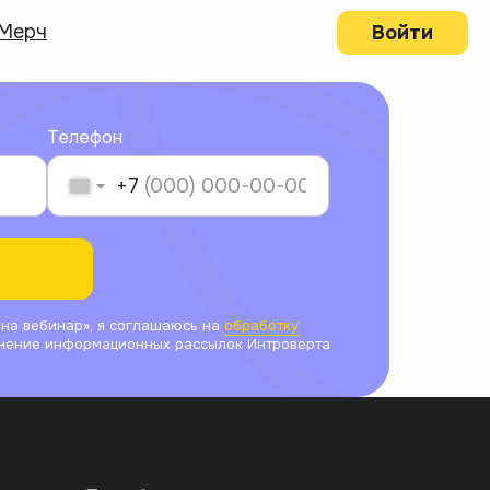
Мерч
Войти
Телефон
+7
 на вебинар», я соглашаюсь на
обработку
чение информационных рассылок Интроверта