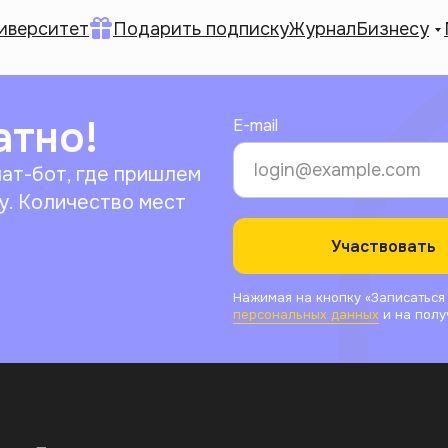
иверситет
Подарить подписку
Журнал
Бизнесу
атно!
E-mail
чат-бот, где пришлем
у. Количество мест
Участвовать
Нажимая на кнопку «Записаться
персональных данных
и на полу