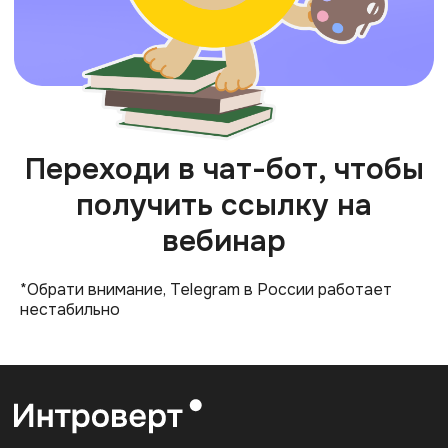
Переходи в чат-бот, чтобы
получить ссылку на
вебинар
Полезное:
О нас
Карта сайта
*Обрати внимание, Telegram в России работает
нестабильно
Университет
Пользовательское
соглашение
Стать лектором
Документация
Вакансия
Сведения об
образовательной
организации