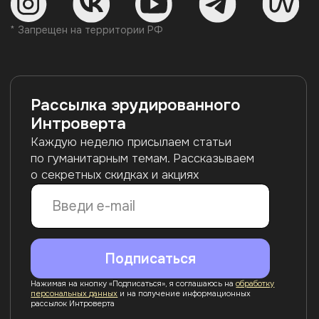
помещение 103-Н
ОГРН 1217800198560