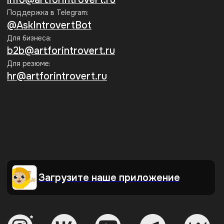
Рассылка эрудированного
Интроверта
Каждую неделю присылаем статьи
по гуманитарным темам. Рассказываем
о секретных скидках и акциях
Подписаться
Нажимая на кнопку «Подписаться», я соглашаюсь на
обработку
персональных данных
и на получение информационных
рассылок Интроверта
Мы принимаем к оплате:
Образовательная лицензия
№ Л035-01271-78/00734142
г. Санкт-Петербург,
ООО АРТИНТРОВЕРТ
ул. Пионерская, 50, литера А,
ИНН 7840098971