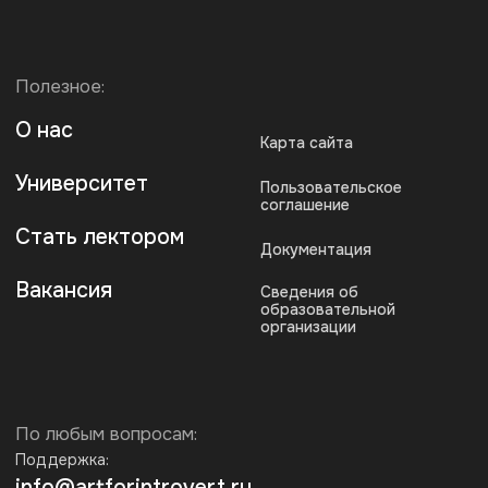
По любым вопросам:
Поддержка:
info@artforintrovert.ru
Поддержка в Telegram:
@AskIntrovertBot
Для бизнеса:
b2b@artforintrovert.ru
Для резюме:
hr@artforintrovert.ru
Загрузите наше приложение
* Запрещен на территории РФ