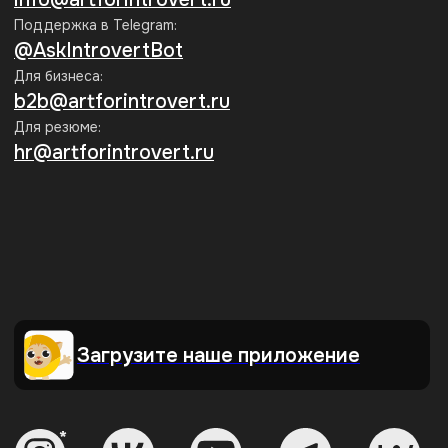
Рассылка эрудированного
Интроверта
Каждую неделю присылаем статьи
по гуманитарным темам. Рассказываем
о секретных скидках и акциях
Подписаться
Нажимая на кнопку «Подписаться», я соглашаюсь на
обработку
персональных данных
и на получение информационных
рассылок Интроверта
Мы принимаем к оплате:
Образовательная лицензия
№ Л035-01271-78/00734142
г. Санкт-Петербург,
ООО АРТИНТРОВЕРТ
ул. Пионерская, 50, литера А,
ИНН 7840098971