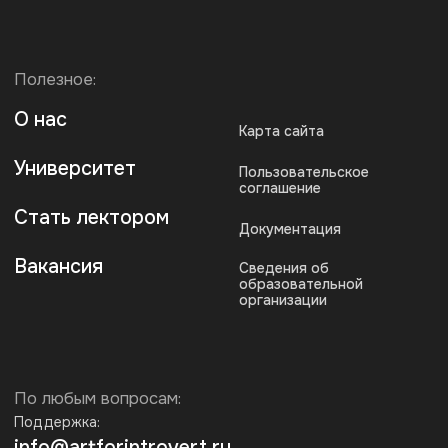
По любым вопросам:
Поддержка:
info@artforintrovert.ru
Поддержка в Telegram:
@AskIntrovertBot
Для бизнеса:
b2b@artforintrovert.ru
Для резюме:
hr@artforintrovert.ru
Загрузите наше приложение
* Запрещен на территории РФ