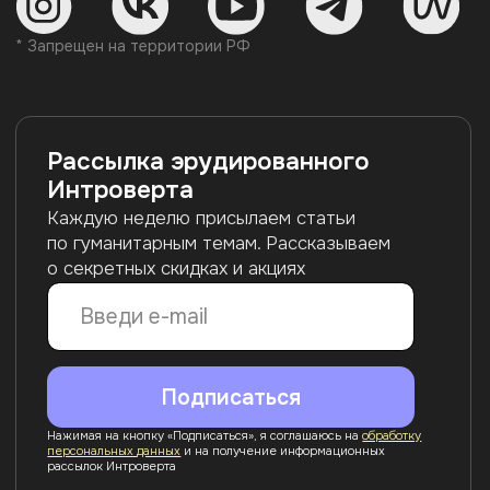
помещение 103-Н
ОГРН 1217800198560