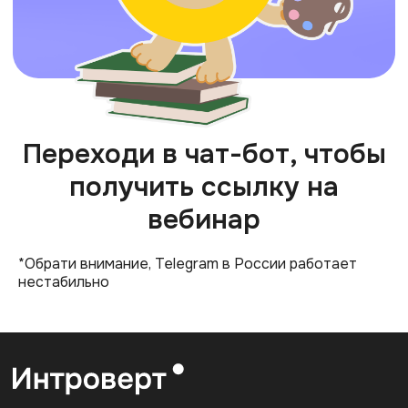
Переходи в чат-бот, чтобы
получить ссылку на
вебинар
Полезное:
О нас
Карта сайта
*Обрати внимание, Telegram в России работает
нестабильно
Университет
Пользовательское
соглашение
Стать лектором
Документация
Вакансия
Сведения об
образовательной
организации