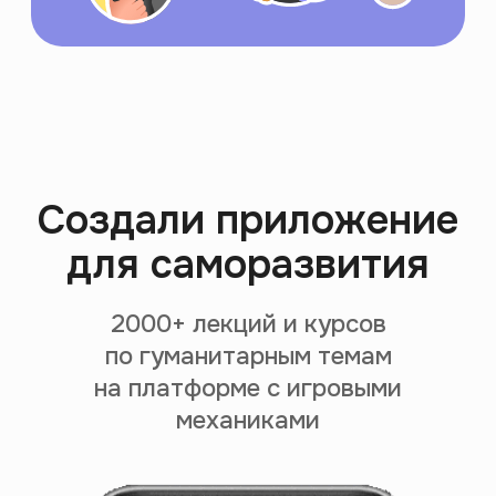
Поощряем за просмотр
Закрепляем знания
через экзамен
Подбираем контент
на основе твоих интересов
За 299 ₽/месяц, чтобы
каждый мог себе
позволить