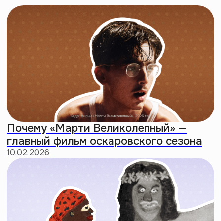
Зиллениалы: поколение с худшими
чертами зумеров и миллениалов
26:07
Когда все станут мусульманами? Как
ислам стал модным
41:02