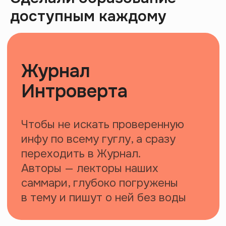
доступным каждому
Эпидемия стыда: как кринж управляет
нами
44:02