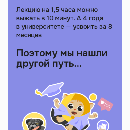
Создали приложение
для саморазвития
2000+ лекций и курсов
по гуманитарным темам
на платформе с игровыми
механиками