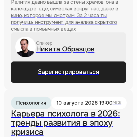
Почему «Наруто» стал культовым
аниме в России?
20.06.2025
«Сыночка-корзиночка»: почему
матери ревнуют сыновей
20.06.2025