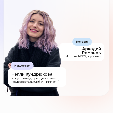
Аркадий
Романов
Историк МПГУ, музыкант
Искусство
Нэлли Кундрюкова
Искусствовед, преподаватель-
исследователь (СПбГУ, РИИИ РАН)
Классическое
образование
устарело
Часами искать проверенную
инфу, готовить конспекты