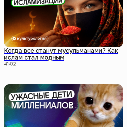
Придем в твой офис
Долой скучные тимбилдинги!
Проведем лекции
на гуманитарные темы для твоих
коллег. Мы гибкие: подстроимся
под любой запрос и формат
Заказать мероприятие