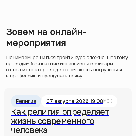
Зовем на онлайн-
мероприятия
Почему «Марти Великолепный» —
Понимаем, решиться пройти курс сложно. Поэтому
главный фильм оскаровского сезона
проводим бесплатные интенсивы и вебинары
10.02.2026
от наших лекторов, где ты сможешь погрузиться
в профессию и прощупать почву
Дизумбрационизм: как нарисовать
«мазню» и стать великим художником
22.04.2026