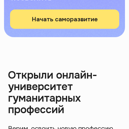
Религия
07 августа 2026 19:00
МСК
Как религия определяет
жизнь современного
человека
Религия давно вышла за стены храмов: она в
календаре, еде, символах вокруг нас, даже в
кино, которое мы смотрим. За 2 часа ты
получишь инструмент для анализа скрытого