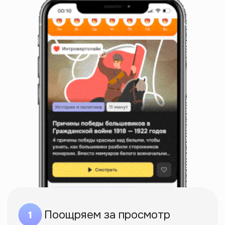
Начать саморазвитие
Открыли онлайн-
университет
гуманитарных
профессий
Верим, освоить новую профессию
можно быстрее, чем в универе.
Упаковали бакалаврский объем
знаний в курсы-призвания.
С госдипломом. Без ОБЖ и физры