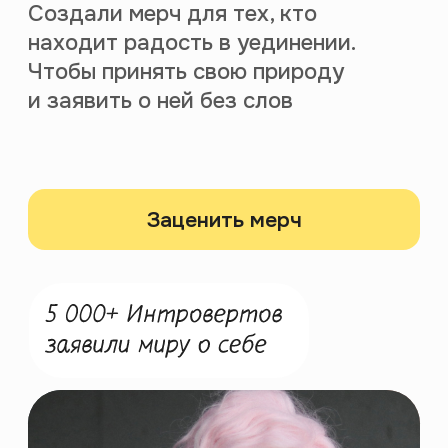
Бунтари из Петербурга, которые
решили заново изобрести
образование. Верим в идею
привлекательности
эрудированности. Ходим в галереи,
обсуждаем авторское кино
и не брезгуем философией феечек
Винкс. Любим получать новые
знания быстро и весело. Без лишней
воды и занудности.
Правое полушарие Интроверта —
платформа для тех, кто разделяет
эту идею