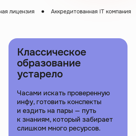
и ездить на пары — путь
к знаниям, который забирает
Аккредитованная IT компания
Компания
слишком много ресурсов.
Лекцию на 1,5 часа можно
выжать в 10 минут. А 4 года
в университете — усвоить за 8
месяцев
Поэтому мы нашли
другой путь...