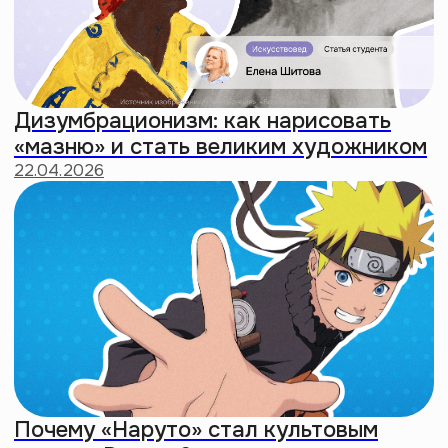
Альфа — худшее поколение: почему
миллениалы воспитывают ужасных
айпад кидов
18:46
Делаем
интровертность
новым культом
Создали мерч для тех, кто
находит радость в уединении.
Чтобы принять свою природу
и заявить о ней без слов