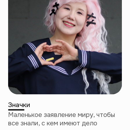
Аккредитованная
IT компания
Компания
из отечественного
реестра ПО
Apple editors
choice
Образовательная
лицензия
№ Л035-01271-78
/00734142