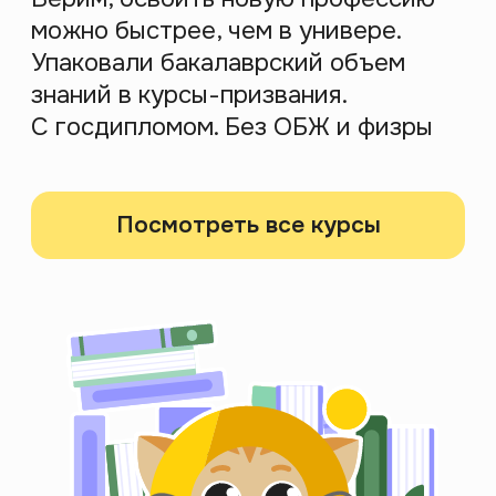
смысла в привычных вещах
Спикер
Никита Образцов
Зарегистрироваться
Психология
10 августа 2026 19:00
МСК
Карьера психолога в 2026:
тренды развития в эпоху
кризиса
Практикующий психолог расскажет, что
происходит с рынком психологии сейчас, какие
тенденции будущего и с чего начать путь в
психологию
Спикер
Марина Логинова
Зарегистрироваться