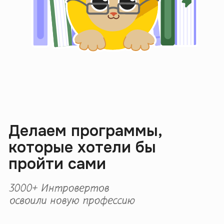
Журнал
Интроверта
Чтобы не искать проверенную
инфу по всему гуглу, а сразу
переходить в Журнал.
Авторы — лекторы наших
саммари, глубоко погружены
в тему и пишут о ней без воды