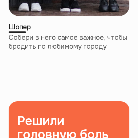
Выход на международный рынок
сентябрь 2021
июль 2023
100 онлайн-курсов
1000 лекций
на платформе
на платформе