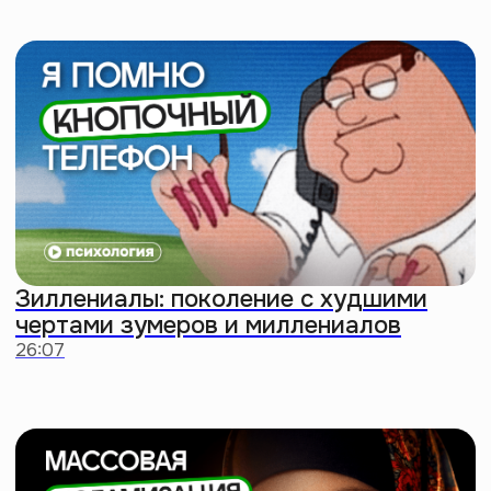
Решили
головную боль
с умным
подарком
Хочешь выделиться? Подари
сертификат на подписку
Правого полушария
Интроверта. Саморазвиваться
нужно всем —
не промахнешься
Выбрать сертификат