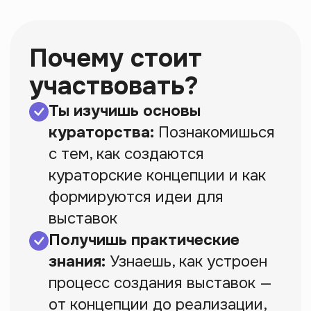
20 марта 19:00 МСК
Регистрация
на вебинар
После регистрации пришлем
ссылку на закрытый чат вебинара
E-mail
Телефон