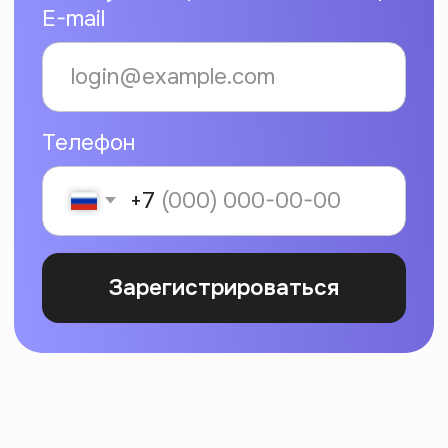
Интроверта
Каждую неделю присылаем статьи
по гуманитарным темам. Рассказываем
о секретных скидках и акциях
Подписаться
Нажимая на кнопку «Подписаться», я соглашаюсь на
обработку
персональных данных
и на получение информационных
рассылок Интроверта
Мы принимаем к оплате:
Образовательная лицензия
№ Л035-01271-78/00734142
г. Санкт-Петербург,
ООО АРТИНТРОВЕРТ
ул. Пионерская, 50, литера А,
ИНН 7840098971
помещение 103-Н
ОГРН 1217800198560