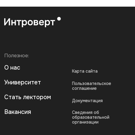
Вакансия
Сведения об
образовательной
организации
По любым вопросам:
Поддержка:
info@artforintrovert.ru
Поддержка в Telegram:
@AskIntrovertBot
Для бизнеса:
b2b@artforintrovert.ru
Для резюме:
hr@artforintrovert.ru
Загрузите наше приложение