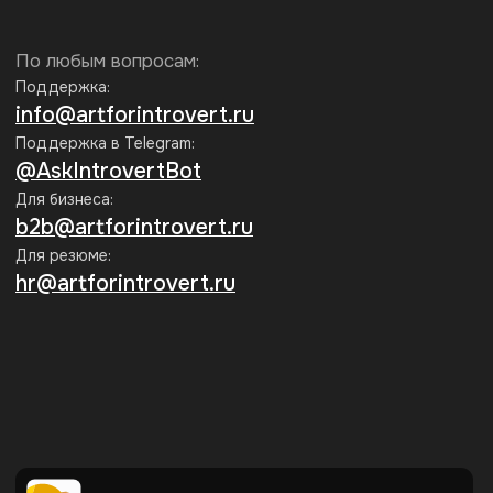
* Запрещен на территории РФ
Рассылка эрудированного
Интроверта
Каждую неделю присылаем статьи
по гуманитарным темам. Рассказываем
о секретных скидках и акциях
Подписаться
Нажимая на кнопку «Подписаться», я соглашаюсь на
обработку
персональных данных
и на получение информационных
рассылок Интроверта
Мы принимаем к оплате: