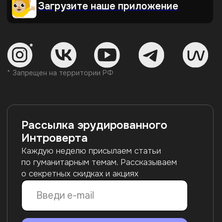
Образовательная лицензия
№ Л035-01271-78/00734142
г. Санкт-Петербург,
ООО АРТИНТРОВЕРТ
ул. Пионерская, 50, литера А,
ИНН 7840098971
помещение 103-Н
ОГРН 1217800198560