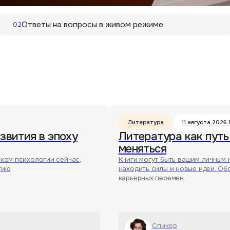
Литература
11 августа 2026 19:00
МСК
я в эпоху
Литература как путь к себе: чи
меняться
хологии сейчас,
Книги могут быть вашим личным навигатором — п
находить силы и новые идеи. Обсудим, как превр
карьерных перемен
Спикер
Макс Неаполитанский
Зарегистриров